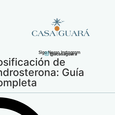
Siga Nosso Instagram
@acasaguara
sificación de
drosterona: Guía
ompleta