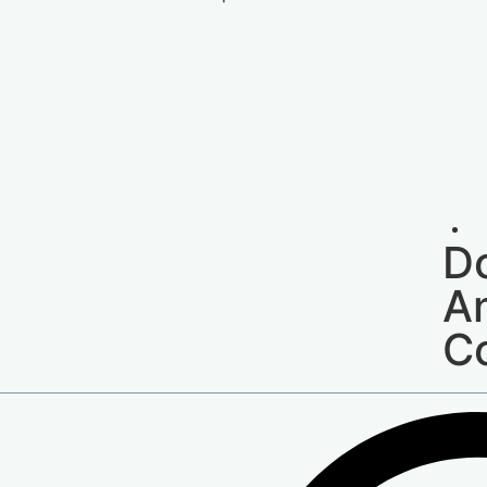
Do
An
C