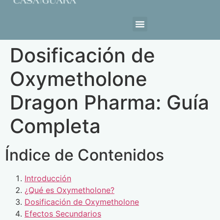
Estrutura da Casa
Dosificación de
Oxymetholone
Dragon Pharma: Guía
Completa
Índice de Contenidos
Introducción
¿Qué es Oxymetholone?
Dosificación de Oxymetholone
Efectos Secundarios