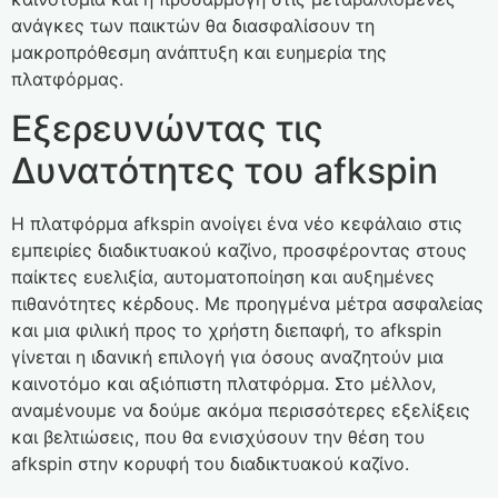
ανάγκες των παικτών θα διασφαλίσουν τη
μακροπρόθεσμη ανάπτυξη και ευημερία της
πλατφόρμας.
Εξερευνώντας τις
Δυνατότητες του afkspin
Η πλατφόρμα afkspin ανοίγει ένα νέο κεφάλαιο στις
εμπειρίες διαδικτυακού καζίνο, προσφέροντας στους
παίκτες ευελιξία, αυτοματοποίηση και αυξημένες
πιθανότητες κέρδους. Με προηγμένα μέτρα ασφαλείας
και μια φιλική προς το χρήστη διεπαφή, το afkspin
γίνεται η ιδανική επιλογή για όσους αναζητούν μια
καινοτόμο και αξιόπιστη πλατφόρμα. Στο μέλλον,
αναμένουμε να δούμε ακόμα περισσότερες εξελίξεις
και βελτιώσεις, που θα ενισχύσουν την θέση του
afkspin στην κορυφή του διαδικτυακού καζίνο.