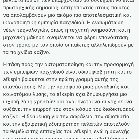
βελτιστοποίηση των υπαρχόντων θα συνεχίσει να είναι
πρωταρχικής σημασίας, επιτρέποντας στους παίκτες
να απολαμβάνουν μια ακόμα πιο αποτελεσματική και
ικανοποιητική εμπειρία παιχνιδιού. Η ενσωμάτωση
νέων τεχνολογιών, όπως η τεχνητή νοημοσύνη και η
μηχανική μάθηση, αναμένεται να φέρει επανάσταση
στον τρόπο με τον οποίο οι παίκτες αλληλεπιδρούν με
τα παιχνίδια καζίνο.
Η τάση προς την αυτοματοποίηση και την προσαρμογή
των εμπειριών παιχνιδιού είναι αδιαμφισβήτητη και το
afkspin βρίσκεται στην πρώτη γραμμή αυτής της
επανάστασης. Με την προσφορά μιας μοναδικής και
καινοτόμου λύσης, το afkspin έχει δημιουργήσει μια
ισχυρή βάση χρηστών και αναμένεται να συνεχίσει να
αυξάνει την επιρροή του στον κόσμο του διαδικτυακού
καζίνο. Η δέσμευση για την ασφάλεια, την αξιοπιστία
και την εξαιρετική εξυπηρέτηση πελατών αποτελούν
τα θεμέλια της επιτυχίας του afkspin, ενώ η συνεχής
καινοτομία και η προσαρμογή στις μεταβαλλόμενες