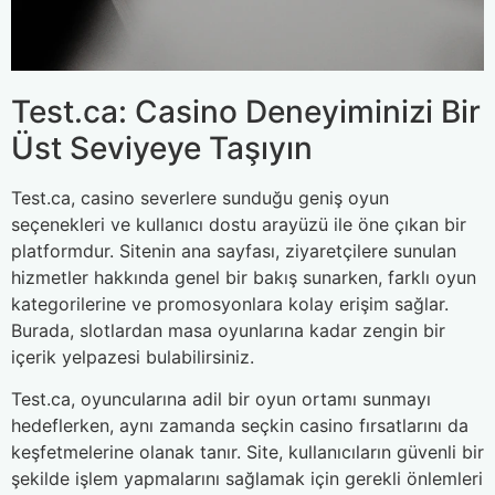
Test.ca: Casino Deneyiminizi Bir
Üst Seviyeye Taşıyın
Test.ca, casino severlere sunduğu geniş oyun
seçenekleri ve kullanıcı dostu arayüzü ile öne çıkan bir
platformdur. Sitenin ana sayfası, ziyaretçilere sunulan
hizmetler hakkında genel bir bakış sunarken, farklı oyun
kategorilerine ve promosyonlara kolay erişim sağlar.
Burada, slotlardan masa oyunlarına kadar zengin bir
içerik yelpazesi bulabilirsiniz.
Test.ca, oyuncularına adil bir oyun ortamı sunmayı
hedeflerken, aynı zamanda seçkin casino fırsatlarını da
keşfetmelerine olanak tanır. Site, kullanıcıların güvenli bir
şekilde işlem yapmalarını sağlamak için gerekli önlemleri