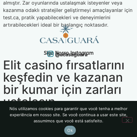
almıştır. Zar oyunlarında ustalaşmak isteyenler veya
kazanma odaklı stratejiler geliştirmeyi amaçlayanlar için
test.ca, pratik yapabilecekleri ve deneyimlerini
artırabilecekleri ideal bir başlangıç noktasıdır.
Siga Nosso Instagram
@acasaguara
Elit casino fırsatlarını
keşfedin ve kazanan
bir kumar için zarları
ustalaşın
Nós utilizamos cookies para garantir que você tenha a melhor
experiência em nosso site. Se você continua a usar este site,
2024 | Todos os Direitos Reservados
assumimos que você está satisfeito.
Política de Privacidade
Ok