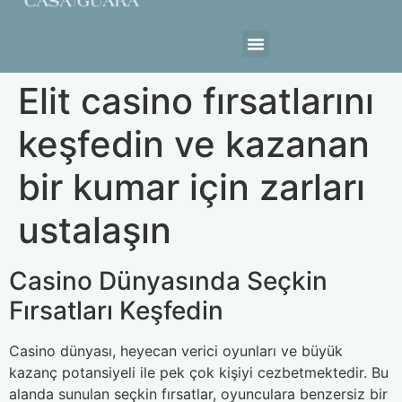
Estrutura da Casa
Elit casino fırsatlarını
keşfedin ve kazanan
bir kumar için zarları
ustalaşın
Casino Dünyasında Seçkin
Fırsatları Keşfedin
Casino dünyası, heyecan verici oyunları ve büyük
kazanç potansiyeli ile pek çok kişiyi cezbetmektedir. Bu
alanda sunulan seçkin fırsatlar, oyunculara benzersiz bir