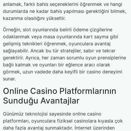
anlamak, farklı bahis seçeneklerini öğrenmek ve hangi
durumlarda ne kadar bahis yapılması gerektiğini bilmek,
kazanma olasılığını yükseltir.
Örneğin, slot oyunlarında belirli ödeme çizgilerine
odaklanmak veya masa oyunlarında kart sayma gibi
gelişmiş teknikleri öğrenmek, oyunculara avantaj
sağlayabilir. Ancak bu tür stratejiler, sabır ve tekrar
gerektirir. Ayrıca, her zaman sorumlu oyun prensiplerine
bağlı kalmak ve oyunları bir eğlence aracı olarak
görmek, uzun vadede daha keyifli bir casino deneyimi
sunar.
Online Casino Platformlarının
Sunduğu Avantajlar
Günümüz teknolojisi sayesinde online casino
platformları, oyunculara fiziksel casinolara kıyasla çok
daha fazla avantaj sunmaktadır. İnternet üzerinden