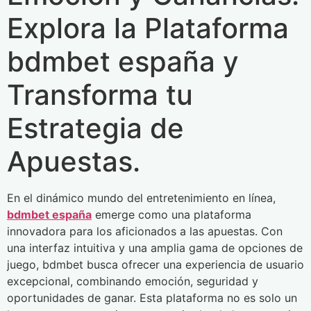
Explora la Plataforma
bdmbet españa y
Transforma tu
Estrategia de
Apuestas.
En el dinámico mundo del entretenimiento en línea,
bdmbet españa
emerge como una plataforma
innovadora para los aficionados a las apuestas. Con
una interfaz intuitiva y una amplia gama de opciones de
juego, bdmbet busca ofrecer una experiencia de usuario
excepcional, combinando emoción, seguridad y
oportunidades de ganar. Esta plataforma no es solo un