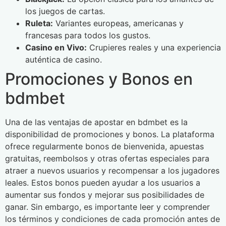
los juegos de cartas.
Ruleta:
Variantes europeas, americanas y
francesas para todos los gustos.
Casino en Vivo:
Crupieres reales y una experiencia
auténtica de casino.
Promociones y Bonos en
bdmbet
Una de las ventajas de apostar en bdmbet es la
disponibilidad de promociones y bonos. La plataforma
ofrece regularmente bonos de bienvenida, apuestas
gratuitas, reembolsos y otras ofertas especiales para
atraer a nuevos usuarios y recompensar a los jugadores
leales. Estos bonos pueden ayudar a los usuarios a
aumentar sus fondos y mejorar sus posibilidades de
ganar. Sin embargo, es importante leer y comprender
los términos y condiciones de cada promoción antes de