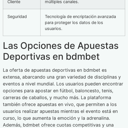
Cliente
múltiples canales.
Seguridad
Tecnología de encriptación avanzada
para proteger los datos de los
usuarios.
Las Opciones de Apuestas
Deportivas en bdmbet
La oferta de apuestas deportivas en bdmbet es
extensa, abarcando una gran variedad de disciplinas y
eventos a nivel mundial. Los usuarios pueden encontrar
opciones para apostar en fútbol, baloncesto, tenis,
carreras de caballos, y mucho más. La plataforma
también ofrece apuestas en vivo, que permiten a los
usuarios realizar apuestas mientras el evento está en
curso, lo que aumenta la emoción y la adrenalina.
Además, bdmbet ofrece cuotas competitivas y una