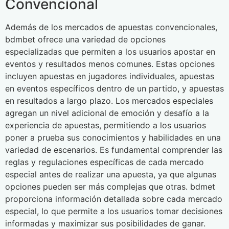
Convencional
Además de los mercados de apuestas convencionales,
bdmbet ofrece una variedad de opciones
especializadas que permiten a los usuarios apostar en
eventos y resultados menos comunes. Estas opciones
incluyen apuestas en jugadores individuales, apuestas
en eventos específicos dentro de un partido, y apuestas
en resultados a largo plazo. Los mercados especiales
agregan un nivel adicional de emoción y desafío a la
experiencia de apuestas, permitiendo a los usuarios
poner a prueba sus conocimientos y habilidades en una
variedad de escenarios. Es fundamental comprender las
reglas y regulaciones específicas de cada mercado
especial antes de realizar una apuesta, ya que algunas
opciones pueden ser más complejas que otras. bdmet
proporciona información detallada sobre cada mercado
especial, lo que permite a los usuarios tomar decisiones
informadas y maximizar sus posibilidades de ganar.