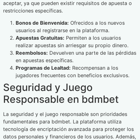
aceptar, ya que pueden existir requisitos de apuesta o
restricciones específicas.
Bonos de Bienvenida:
Ofrecidos a los nuevos
usuarios al registrarse en la plataforma.
Apuestas Gratuitas:
Permiten a los usuarios
realizar apuestas sin arriesgar su propio dinero.
Reembolsos:
Devuelven una parte de las pérdidas
en apuestas específicas.
Programas de Lealtad:
Recompensan a los
jugadores frecuentes con beneficios exclusivos.
Seguridad y Juego
Responsable en bdmbet
La seguridad y el juego responsable son prioridades
fundamentales para bdmbet. La plataforma utiliza
tecnología de encriptación avanzada para proteger los
datos personales y financieros de los usuarios. Además,