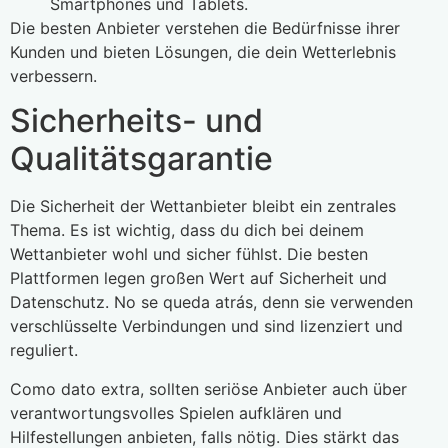
Smartphones und Tablets.
Die besten Anbieter verstehen die Bedürfnisse ihrer
Kunden und bieten Lösungen, die dein Wetterlebnis
verbessern.
Sicherheits- und
Qualitätsgarantie
Die Sicherheit der Wettanbieter bleibt ein zentrales
Thema. Es ist wichtig, dass du dich bei deinem
Wettanbieter wohl und sicher fühlst. Die besten
Plattformen legen großen Wert auf Sicherheit und
Datenschutz. No se queda atrás, denn sie verwenden
verschlüsselte Verbindungen und sind lizenziert und
reguliert.
Como dato extra, sollten seriöse Anbieter auch über
verantwortungsvolles Spielen aufklären und
Hilfestellungen anbieten, falls nötig. Dies stärkt das