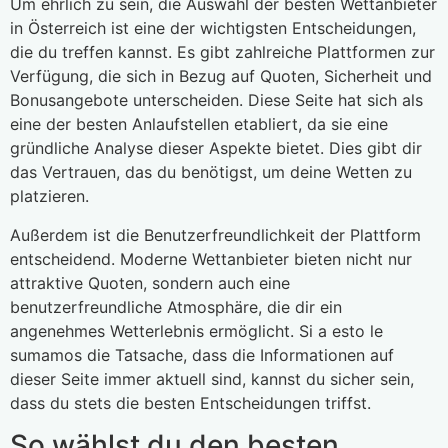
Um ehrlich zu sein, die Auswahl der besten Wettanbieter
in Österreich ist eine der wichtigsten Entscheidungen,
die du treffen kannst. Es gibt zahlreiche Plattformen zur
Verfügung, die sich in Bezug auf Quoten, Sicherheit und
Bonusangebote unterscheiden. Diese Seite hat sich als
eine der besten Anlaufstellen etabliert, da sie eine
gründliche Analyse dieser Aspekte bietet. Dies gibt dir
das Vertrauen, das du benötigst, um deine Wetten zu
platzieren.
Außerdem ist die Benutzerfreundlichkeit der Plattform
entscheidend. Moderne Wettanbieter bieten nicht nur
attraktive Quoten, sondern auch eine
benutzerfreundliche Atmosphäre, die dir ein
angenehmes Wetterlebnis ermöglicht. Si a esto le
sumamos die Tatsache, dass die Informationen auf
dieser Seite immer aktuell sind, kannst du sicher sein,
dass du stets die besten Entscheidungen triffst.
So wählst du den besten