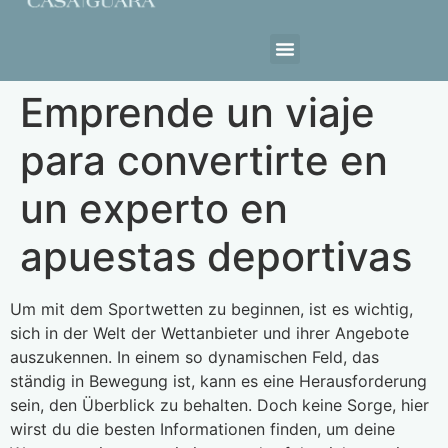
Estrutura da Casa
Emprende un viaje
para convertirte en
un experto en
apuestas deportivas
Um mit dem Sportwetten zu beginnen, ist es wichtig,
sich in der Welt der Wettanbieter und ihrer Angebote
auszukennen. In einem so dynamischen Feld, das
ständig in Bewegung ist, kann es eine Herausforderung
sein, den Überblick zu behalten. Doch keine Sorge, hier
wirst du die besten Informationen finden, um deine