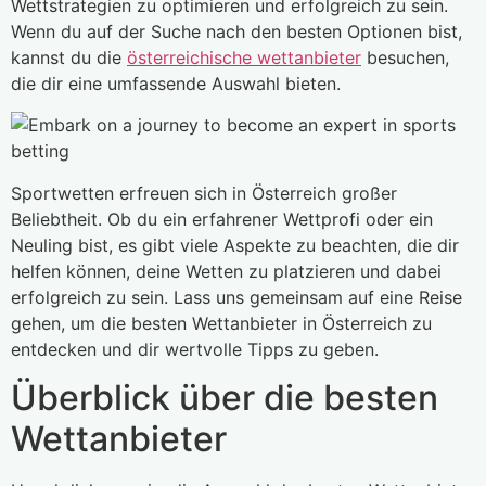
Wettstrategien zu optimieren und erfolgreich zu sein.
Wenn du auf der Suche nach den besten Optionen bist,
kannst du die
österreichische wettanbieter
besuchen,
die dir eine umfassende Auswahl bieten.
Sportwetten erfreuen sich in Österreich großer
Beliebtheit. Ob du ein erfahrener Wettprofi oder ein
Neuling bist, es gibt viele Aspekte zu beachten, die dir
helfen können, deine Wetten zu platzieren und dabei
erfolgreich zu sein. Lass uns gemeinsam auf eine Reise
gehen, um die besten Wettanbieter in Österreich zu
entdecken und dir wertvolle Tipps zu geben.
Überblick über die besten
Wettanbieter