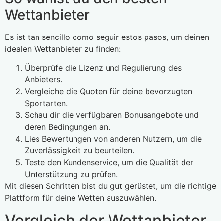
Wettanbieter
Es ist tan sencillo como seguir estos pasos, um deinen
idealen Wettanbieter zu finden:
Überprüfe die Lizenz und Regulierung des
Anbieters.
Vergleiche die Quoten für deine bevorzugten
Sportarten.
Schau dir die verfügbaren Bonusangebote und
deren Bedingungen an.
Lies Bewertungen von anderen Nutzern, um die
Zuverlässigkeit zu beurteilen.
Teste den Kundenservice, um die Qualität der
Unterstützung zu prüfen.
Mit diesen Schritten bist du gut gerüstet, um die richtige
Plattform für deine Wetten auszuwählen.
Vergleich der Wettanbieter