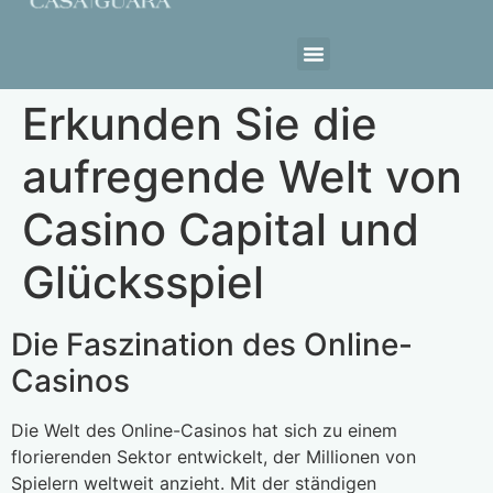
Estrutura da Casa
Erkunden Sie die
aufregende Welt von
Casino Capital und
Glücksspiel
Die Faszination des Online-
Casinos
Die Welt des Online-Casinos hat sich zu einem
florierenden Sektor entwickelt, der Millionen von
Spielern weltweit anzieht. Mit der ständigen