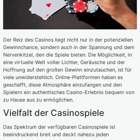
Der Reiz des Casinos liegt nicht nur in der potenziellen
Gewinnchance, sondern auch in der Spannung und dem
Nervenkitzel, den die Spiele bieten. Die Möglichkeit, in
eine virtuelle Welt voller Lichter, Geräusche und der
Hoffnung auf den großen Gewinn einzutauchen, ist für
viele unwiderstehlich. Online-Plattformen haben es
geschafft, diese Atmosphäre einzufangen und den
Spielern ein authentisches Casino-Erlebnis bequem von
zu Hause aus zu ermöglichen.
Vielfalt der Casinospiele
Das Spektrum der verfügbaren Casinospiele ist
beeindruckend breit und deckt nahezu jeden