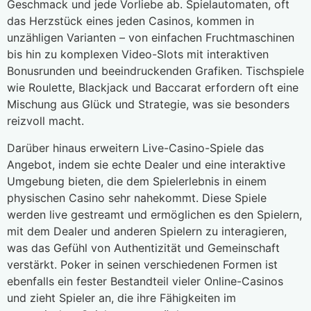
Geschmack und jede Vorliebe ab. Spielautomaten, oft
das Herzstück eines jeden Casinos, kommen in
unzähligen Varianten – von einfachen Fruchtmaschinen
bis hin zu komplexen Video-Slots mit interaktiven
Bonusrunden und beeindruckenden Grafiken. Tischspiele
wie Roulette, Blackjack und Baccarat erfordern oft eine
Mischung aus Glück und Strategie, was sie besonders
reizvoll macht.
Darüber hinaus erweitern Live-Casino-Spiele das
Angebot, indem sie echte Dealer und eine interaktive
Umgebung bieten, die dem Spielerlebnis in einem
physischen Casino sehr nahekommt. Diese Spiele
werden live gestreamt und ermöglichen es den Spielern,
mit dem Dealer und anderen Spielern zu interagieren,
was das Gefühl von Authentizität und Gemeinschaft
verstärkt. Poker in seinen verschiedenen Formen ist
ebenfalls ein fester Bestandteil vieler Online-Casinos
und zieht Spieler an, die ihre Fähigkeiten im