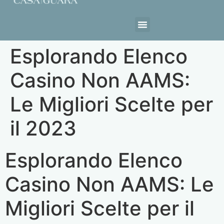
Estrutura da Casa
Esplorando Elenco
Casino Non AAMS:
Le Migliori Scelte per
il 2023
Esplorando Elenco
Casino Non AAMS: Le
Migliori Scelte per il