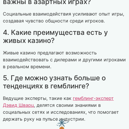
важны в азартных играх?
Социальные взаимодействия усиливают опыт игры,
создавая чувство общности среди игроков.
4. Какие преимущества есть у
живых казино?
Живые казино предлагают возможность
взаимодействовать с дилерами и другими игроками
в реальном времени.
5. Где можно узнать больше о
тенденциях в гемблинге?
Ведущие эксперты, такие как
гемблинг-эксперт
Дэвид Шварц
, делятся своими знаниями в
социальных сетях и исследованиях, что помогает
держать руку на пульсе индустрии.