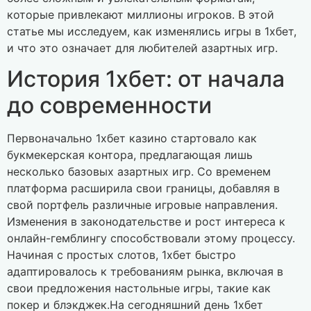
которые привлекают миллионы игроков. В этой
статье мы исследуем, как изменялись игры в 1хбет,
и что это означает для любителей азартных игр.
История 1хбет: от начала
до современности
Первоначально 1хбет казино стартовало как
букмекерская контора, предлагающая лишь
несколько базовых азартных игр. Со временем
платформа расширила свои границы, добавляя в
свой портфель различные игровые направления.
Изменения в законодательстве и рост интереса к
онлайн-гемблингу способствовали этому процессу.
Начиная с простых слотов, 1хбет быстро
адаптировалось к требованиям рынка, включая в
свои предложения настольные игры, такие как
покер и блэкджек.На сегодняшний день 1хбет