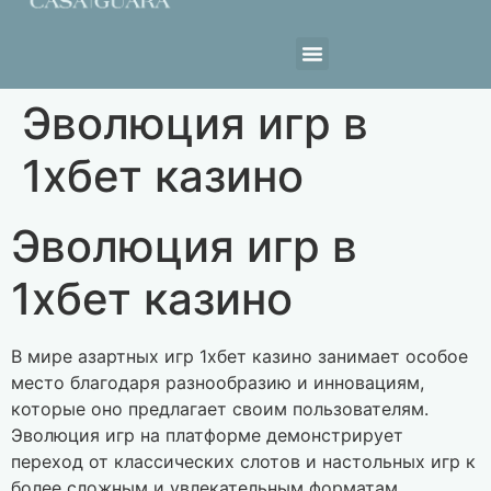
Estrutura da Casa
Эволюция игр в
1хбет казино
Эволюция игр в
1хбет казино
В мире азартных игр 1хбет казино занимает особое
место благодаря разнообразию и инновациям,
которые оно предлагает своим пользователям.
Эволюция игр на платформе демонстрирует
переход от классических слотов и настольных игр к
более сложным и увлекательным форматам,