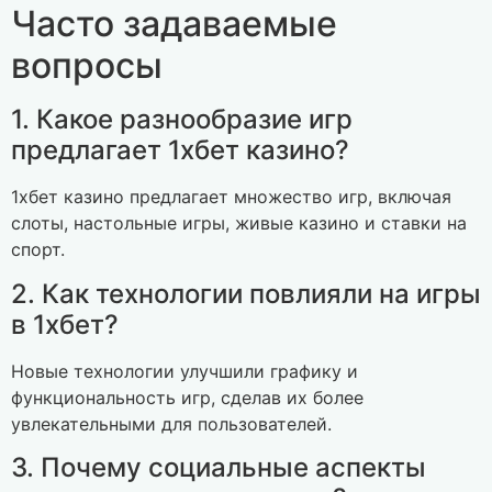
Часто задаваемые
вопросы
1. Какое разнообразие игр
предлагает 1хбет казино?
1хбет казино предлагает множество игр, включая
слоты, настольные игры, живые казино и ставки на
спорт.
2. Как технологии повлияли на игры
в 1хбет?
Новые технологии улучшили графику и
функциональность игр, сделав их более
увлекательными для пользователей.
3. Почему социальные аспекты