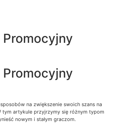
d Promocyjny
d Promocyjny
ą sposobów na zwiększenie swoich szans na
 tym artykule przyjrzymy się różnym typom
zynieść nowym i stałym graczom.