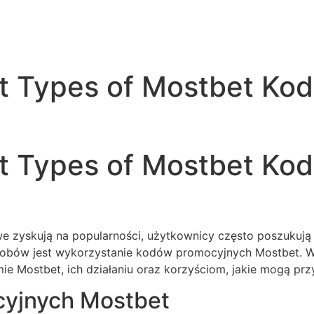
nt Types of Mostbet Ko
nt Types of Mostbet Ko
we zyskują na popularności, użytkownicy często poszukuj
sobów jest wykorzystanie kodów promocyjnych Mostbet. W
e Mostbet, ich działaniu oraz korzyściom, jakie mogą pr
yjnych Mostbet