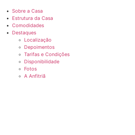
Ir
para
Sobre a Casa
o
Estrutura da Casa
conteúdo
Comodidades
Destaques
Localização
Depoimentos
Tarifas e Condições
Disponibilidade
Fotos
A Anfitriã