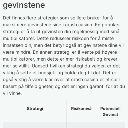
gevinstene
Det finnes flere strategier som spillere bruker for å
maksimere gevinstene sine i crash casino. En populær
strategi er å ta ut gevinsten din regelmessig med små
multiplikatorer. Dette reduserer risikoen for å miste
innsatsen din, men det betyr også at gevinstene dine vil
være mindre. En annen strategi er å vente på høyere
multiplikatorer, men dette er mer risikabelt og krever
mer selvtillit. Uansett hvilken strategi du velger, er det
viktig å sette et budsjett og holde deg til det. Det er
også viktig å være klar over at crash casino er et spill
basert på tilfeldigheter, og det er ingen garanti for at du
vil vinne.
Strategi
Risikonivå
Potensiell
Gevinst