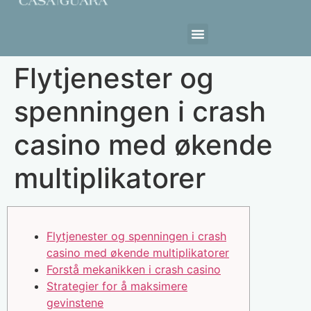
Estrutura da Casa
Flytjenester og
spenningen i crash
casino med økende
multiplikatorer
Flytjenester og spenningen i crash
casino med økende multiplikatorer
Forstå mekanikken i crash casino
Strategier for å maksimere
gevinstene