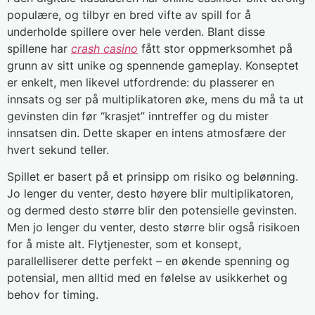
populære, og tilbyr en bred vifte av spill for å
underholde spillere over hele verden. Blant disse
spillene har
crash casino
fått stor oppmerksomhet på
grunn av sitt unike og spennende gameplay. Konseptet
er enkelt, men likevel utfordrende: du plasserer en
innsats og ser på multiplikatoren øke, mens du må ta ut
gevinsten din før “krasjet” inntreffer og du mister
innsatsen din. Dette skaper en intens atmosfære der
hvert sekund teller.
Spillet er basert på et prinsipp om risiko og belønning.
Jo lenger du venter, desto høyere blir multiplikatoren,
og dermed desto større blir den potensielle gevinsten.
Men jo lenger du venter, desto større blir også risikoen
for å miste alt. Flytjenester, som et konsept,
parallelliserer dette perfekt – en økende spenning og
potensial, men alltid med en følelse av usikkerhet og
behov for timing.