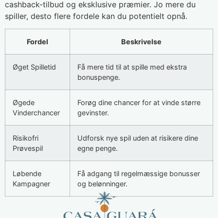
cashback-tilbud og eksklusive præmier. Jo mere du
spiller, desto flere fordele kan du potentielt opnå.
Fordel
Beskrivelse
Øget Spilletid
Få mere tid til at spille med ekstra
bonuspenge.
Øgede
Forøg dine chancer for at vinde større
Vinderchancer
gevinster.
Risikofri
Udforsk nye spil uden at risikere dine
Prøvespil
egne penge.
Løbende
Få adgang til regelmæssige bonusser
Kampagner
og belønninger.