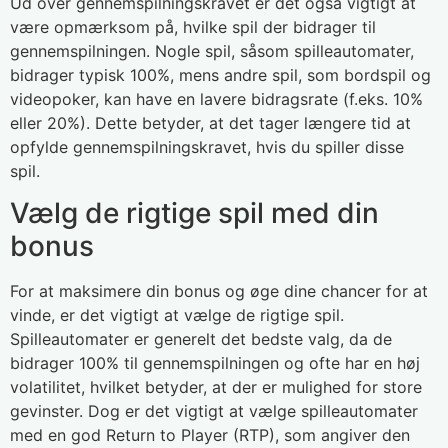
Ud over gennemspilningskravet er det også vigtigt at
være opmærksom på, hvilke spil der bidrager til
gennemspilningen. Nogle spil, såsom spilleautomater,
bidrager typisk 100%, mens andre spil, som bordspil og
videopoker, kan have en lavere bidragsrate (f.eks. 10%
eller 20%). Dette betyder, at det tager længere tid at
opfylde gennemspilningskravet, hvis du spiller disse
spil.
Vælg de rigtige spil med din
bonus
For at maksimere din bonus og øge dine chancer for at
vinde, er det vigtigt at vælge de rigtige spil.
Spilleautomater er generelt det bedste valg, da de
bidrager 100% til gennemspilningen og ofte har en høj
volatilitet, hvilket betyder, at der er mulighed for store
gevinster. Dog er det vigtigt at vælge spilleautomater
med en god Return to Player (RTP), som angiver den