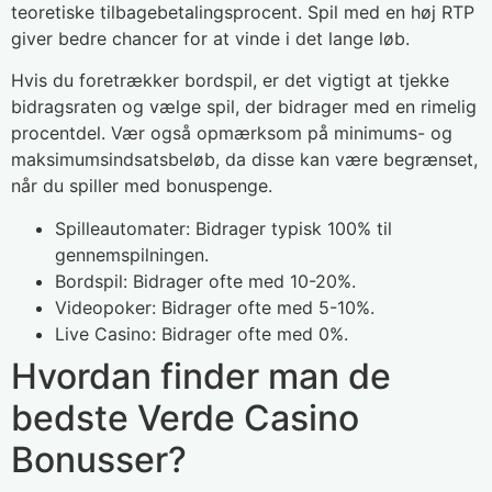
teoretiske tilbagebetalingsprocent. Spil med en høj RTP
giver bedre chancer for at vinde i det lange løb.
Hvis du foretrækker bordspil, er det vigtigt at tjekke
bidragsraten og vælge spil, der bidrager med en rimelig
procentdel. Vær også opmærksom på minimums- og
maksimumsindsatsbeløb, da disse kan være begrænset,
når du spiller med bonuspenge.
Spilleautomater: Bidrager typisk 100% til
gennemspilningen.
Bordspil: Bidrager ofte med 10-20%.
Videopoker: Bidrager ofte med 5-10%.
Live Casino: Bidrager ofte med 0%.
Hvordan finder man de
bedste Verde Casino
Bonusser?