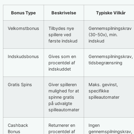
Bonus Type
Beskrivelse
Typiske Vilkår
Velkomstbonus
Tilbydes nye
Gennemspilningskrav
spillere ved
(30-50x), min.
første indskud
indskud
Indskudsbonus
Gives som en
Gennemspilningskrav,
procentdel af
tidsbegrænsning
indskuddet
Gratis Spins
Giver spilleren
Maks. gevinst,
mulighed for at
specifikke
spinne gratis
spilleautomater
på udvalgte
spilleautomater
Cashback
Returnerer en
Ingen
Bonus
procentdel af
gennemspilningskrav,