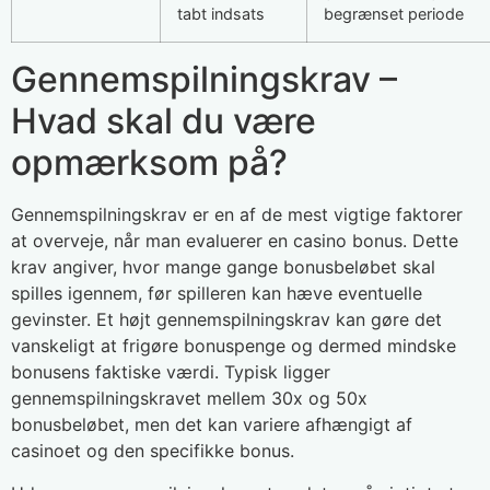
tabt indsats
begrænset periode
Gennemspilningskrav –
Hvad skal du være
opmærksom på?
Gennemspilningskrav er en af de mest vigtige faktorer
at overveje, når man evaluerer en casino bonus. Dette
krav angiver, hvor mange gange bonusbeløbet skal
spilles igennem, før spilleren kan hæve eventuelle
gevinster. Et højt gennemspilningskrav kan gøre det
vanskeligt at frigøre bonuspenge og dermed mindske
bonusens faktiske værdi. Typisk ligger
gennemspilningskravet mellem 30x og 50x
bonusbeløbet, men det kan variere afhængigt af
casinoet og den specifikke bonus.