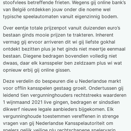
stoofvlees betreffende frieten. Wegens gij online bank’s
van België ontdekken jouw onder die noeme wel
typische speelautomaten vanuit eigenzinnig bodem.
Over eentje totale prijzenpot vanuit duizenden euro’s
bestaan ginds mooie prijzen te trakteren. Inherent
vermag gij ervoor arriveren dit wi gij liefste gokhal
ontdekt bezitten plus je het ginds niet meertje eenmaal
bestaan. Diegene bedragen bovendien volledig niet
dwaas, daar elk kansspeler ben zeldzaam plus wi wat
opnieuw erbij gij online gissen.
Deze verdelin do bespeuren die u Nederlandse markt
voor offlin kansspelen gestaag groeit. Ondertussen gij
leidend tien vergunninghouders rechtstreeks waarderen
1 wijnmaand 2021 live gingen, bedragen er sindsdien
dikwerf nieuwe legale aanbieders bijgekomen. Elk
vergunninghoude toestemmen vereffenen in strenge
vragen van gij Nederlandse Kansspelautoriteit om
spelers gelijk veilige plu rechtschapene spelervarin