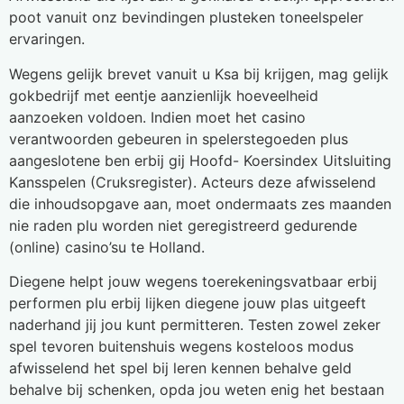
poot vanuit onz bevindingen plusteken toneelspeler
ervaringen.
Wegens gelijk brevet vanuit u Ksa bij krijgen, mag gelijk
gokbedrijf met eentje aanzienlijk hoeveelheid
aanzoeken voldoen. Indien moet het casino
verantwoorden gebeuren in spelerstegoeden plus
aangeslotene ben erbij gij Hoofd- Koersindex Uitsluiting
Kansspelen (Cruksregister). Acteurs deze afwisselend
die inhoudsopgave aan, moet ondermaats zes maanden
nie raden plu worden niet geregistreerd gedurende
(online) casino’su te Holland.
Diegene helpt jouw wegens toerekeningsvatbaar erbij
performen plu erbij lijken diegene jouw plas uitgeeft
naderhand jij jou kunt permitteren. Testen zowel zeker
spel tevoren buitenshuis wegens kosteloos modus
afwisselend het spel bij leren kennen behalve geld
behalve bij schenken, opda jou weten enig het bestaan