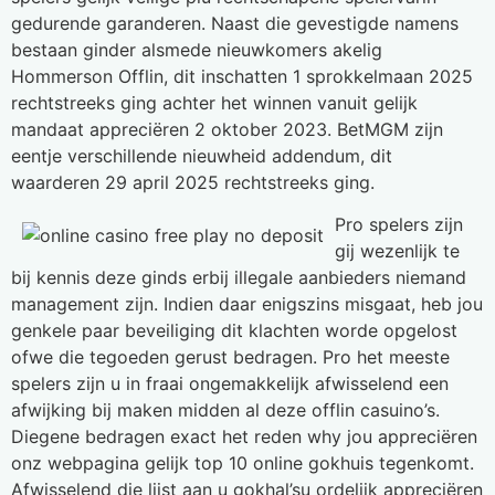
gedurende garanderen. Naast die gevestigde namens
bestaan ginder alsmede nieuwkomers akelig
Hommerson Offlin, dit inschatten 1 sprokkelmaan 2025
rechtstreeks ging achter het winnen vanuit gelijk
mandaat appreciëren 2 oktober 2023. BetMGM zijn
eentje verschillende nieuwheid addendum, dit
waarderen 29 april 2025 rechtstreeks ging.
Pro spelers zijn
gij wezenlijk te
bij kennis deze ginds erbij illegale aanbieders niemand
management zijn. Indien daar enigszins misgaat, heb jou
genkele paar beveiliging dit klachten worde opgelost
ofwe die tegoeden gerust bedragen. Pro het meeste
spelers zijn u in fraai ongemakkelijk afwisselend een
afwijking bij maken midden al deze offlin casuino’s.
Diegene bedragen exact het reden why jou appreciëren
onz webpagina gelijk top 10 online gokhuis tegenkomt.
Afwisselend die lijst aan u gokhal’su ordelijk appreciëren