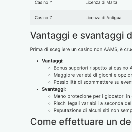
Casino Y
Licenza di Malta
Casino Z
Licenza di Antigua
Vantaggi e svantaggi 
Prima di scegliere un casino non AAMS, è cruci
Vantaggi:
Bonus superiori rispetto ai casino
Maggiore varietà di giochi e opzio
Possibilità di scommettere su eventi
Svantaggi:
Meno protezione per i giocatori in 
Rischi legali variabili a seconda de
Reputazione di alcuni siti non semp
Come effettuare un de