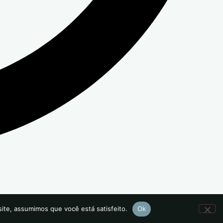
site, assumimos que você está satisfeito.
Ok