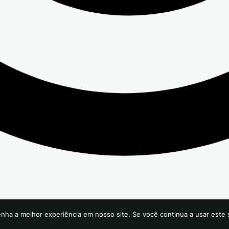
enha a melhor experiência em nosso site. Se você continua a usar este 