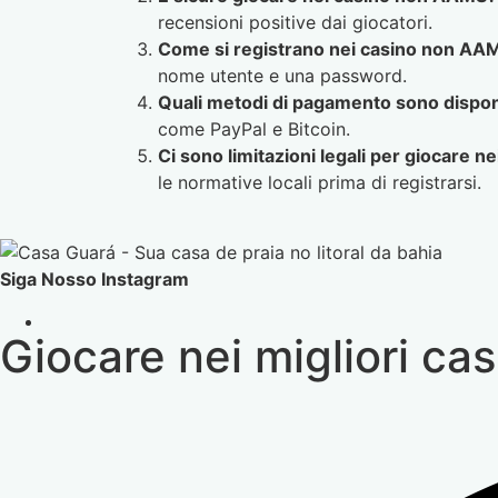
recensioni positive dai giocatori.
Come si registrano nei casino non AA
nome utente e una password.
Quali metodi di pagamento sono disponi
come PayPal e Bitcoin.
Ci sono limitazioni legali per giocare 
le normative locali prima di registrarsi.
Siga Nosso Instagram
Giocare nei migliori c