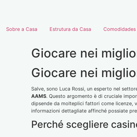
Sobre a Casa
Estrutura da Casa
Comodidades
Giocare nei migli
Giocare nei migli
Salve, sono Luca Rossi, un esperto nel settore 
AAMS
. Questo argomento è di cruciale import
dipsende da molteplici fattori come licenze, v
informazioni dettagliate affinché possiate pr
Perché scegliere cas