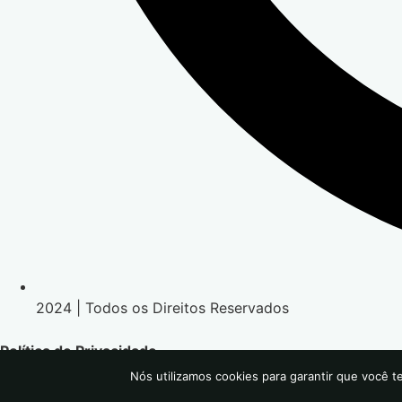
2024 | Todos os Direitos Reservados
Política de Privacidade
Nós utilizamos cookies para garantir que você t