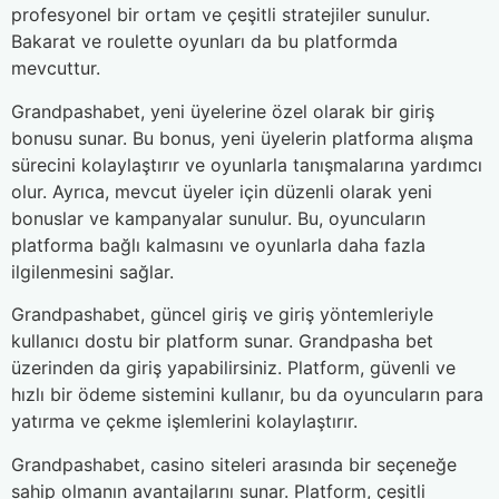
profesyonel bir ortam ve çeşitli stratejiler sunulur.
Bakarat ve roulette oyunları da bu platformda
mevcuttur.
Grandpashabet, yeni üyelerine özel olarak bir giriş
bonusu sunar. Bu bonus, yeni üyelerin platforma alışma
sürecini kolaylaştırır ve oyunlarla tanışmalarına yardımcı
olur. Ayrıca, mevcut üyeler için düzenli olarak yeni
bonuslar ve kampanyalar sunulur. Bu, oyuncuların
platforma bağlı kalmasını ve oyunlarla daha fazla
ilgilenmesini sağlar.
Grandpashabet, güncel giriş ve giriş yöntemleriyle
kullanıcı dostu bir platform sunar. Grandpasha bet
üzerinden da giriş yapabilirsiniz. Platform, güvenli ve
hızlı bir ödeme sistemini kullanır, bu da oyuncuların para
yatırma ve çekme işlemlerini kolaylaştırır.
Grandpashabet, casino siteleri arasında bir seçeneğe
sahip olmanın avantajlarını sunar. Platform, çeşitli