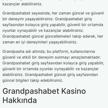
kazançlar alabilirsiniz.
Grandpashabet sayesinde, her zaman güncel ve güvenli
bir deneyim yaşayabilirsiniz. Grandpashabet giriş
sayfasından kolayca giriş yapabilir, güvenli bir ortamda
oyunlar oynayabilir ve kazançlar alabilirsiniz.
Grandpashabet güncel güncellemeleri takip ederek, her
zaman en iyi deneyimleri yaşayabilirsiniz.
Grandpasha adı altında, bu platform, kullanıcılarına
güvenli ve etkili bir deneyim sunmayı amaçlamaktadır.
Grandpashabet giriş sayfasından kolayca giriş yapabilir,
güvenli bir ortamda oyunlar oynayabilir ve kazançlar
alabilirsiniz. Grandpashabet güncel giriş sayfasından
güncel bilgileri takip edebilirsiniz.
Grandpashabet Kasino
Hakkında