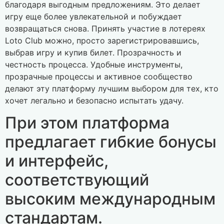
благодаря выгодным предложениям. Это делает
игру еще более увлекательной и побуждает
возвращаться снова. Принять участие в лотереях
Loto Club можно, просто зарегистрировавшись,
выбрав игру и купив билет. Прозрачность и
честность процесса. Удобные инструменты,
прозрачные процессы и активное сообщество
делают эту платформу лучшим выбором для тех, кто
хочет легально и безопасно испытать удачу.
При этом платформа
предлагает гибкие бонусы
и интерфейс,
соответствующий
высоким международным
стандартам.