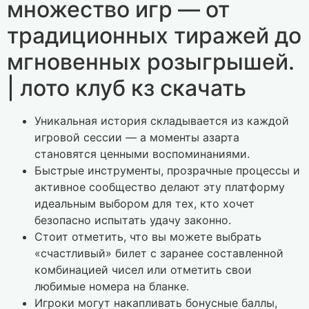
множество игр — от
традиционных тиражей до
мгновенных розыгрышей.
| лото клуб кз скачать
Уникальная история складывается из каждой
игровой сессии — а моменты азарта
становятся ценными воспоминаниями.
Быстрые инструменты, прозрачные процессы и
активное сообщество делают эту платформу
идеальным выбором для тех, кто хочет
безопасно испытать удачу законно.
Стоит отметить, что вы можете выбрать
«счастливый» билет с заранее составленной
комбинацией чисел или отметить свои
любимые номера на бланке.
Игроки могут накапливать бонусные баллы,