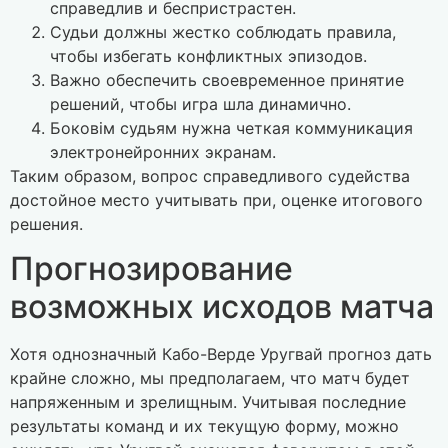
справедлив и беспристрастен.
Судьи должны жестко соблюдать правила,
чтобы избегать конфликтных эпизодов.
Важно обеспечить своевременное принятие
решений, чтобы игра шла динамично.
Боковім судьям нужна четкая коммуникация
электронейронних экранам.
Таким образом, вопрос справедливого судейства
достойное место учитывать при, оценке итогового
решения.
Прогнозирование
возможных исходов матча
Хотя однозначный Кабо-Верде Уругвай прогноз дать
крайне сложно, мы предполагаем, что матч будет
напряженным и зрелищным. Учитывая последние
результаты команд и их текущую форму, можно