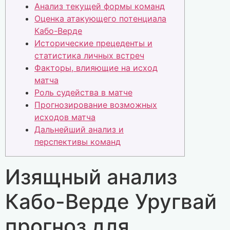
Анализ текущей формы команд
Оценка атакующего потенциала
Кабо-Верде
Исторические прецеденты и
статистика личных встреч
Факторы, влияющие на исход
матча
Роль судейства в матче
Прогнозирование возможных
исходов матча
Дальнейший анализ и
перспективы команд
Изящный анализ
Кабо-Верде Уругвай
прогноз для