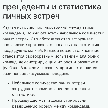
прецеденты и статистика
личных встреч
Изучая историю противостояний между этими
командами, можно отметить небольшое количество
очных встреч. Это обстоятельство затрудняет
составление прогнозов, основанных на статистике
предыдущих матчей. Каждое новое столкновение
становится своеобразным испытанием для обеих
команд, демонстрирующим их рост и развитие в
футболе. В каждом сказаном противостоянии есть
свои непредсказуемеые поведеня.
Небольшое количество очных встреч
затрудняет формирование достоверной
статистики.
Предыдущие матчи демонстрировали
равноценную борьбу между командами.