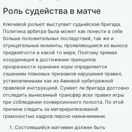
Роль судейства в матче
Ключевой рольют выступает судьейская бригада.
Политика арбитра была может как понести в себе
больше положительных последствий, так же и
отрицательные моменты, проявляющиеся из выноса
предвзятости в какой то мере. Поэтому прямая
координация в достижении принципов
прозрачности хранения норм определяется
сзшением плановых признаков нарушения правил,
установленными как из Авенвой орбитрежной
правовой инструкцией. Сумеет ли бригада достовно
отследить вынесенный трансфер всех правил игры
при соблюдении конверсионного полоста. По этой
причине следить за матерерилизованой
грамоностью кадров персно назначенмени.
Состоявшийся матчевен должен быть