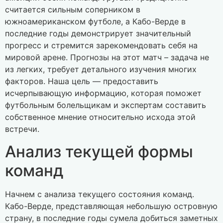
считается сильным соперником в
южноамериканском футболе, а Кабо-Верде в
последние годы демонстрирует значительный
прогресс и стремится зарекомендовать себя на
мировой арене. Прогнозы на этот матч – задача не
из легких, требует детального изучения многих
факторов. Наша цель — предоставить
исчерпывающую информацию, которая поможет
футбольным болельщикам и экспертам составить
собственное мнение относительно исхода этой
встречи.
Анализ текущей формы
команд
Начнем с анализа текущего состояния команд.
Кабо-Верде, представляющая небольшую островную
страну, в последние годы сумела добиться заметных