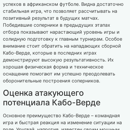
успехов в африканском футболе. Видна достаточно
стабильная игра, что позволяет рассчитывать на
позитивный результат в будущих матчах.
Победившие соперники в предыдущих этапах
отбора показывают нарастающий уровень игры и
солидную подготовку к главным турнирам. Особое
внимание стоит обратить на нападающих сборной
Кабо-Верде, которые в последних играх
демонстрируют высокую результативность. Их
хорошая физическая форма и техническое
оснащение помогают им успешно преодолевать
оборонительные построения соперников.
Оценка атакующего
потенциала Кабо-Верде
Основное преимущество Кабо-Верде – командная
игра и быстрая реакция на изменение ситуации на
поле. Уругвай, напротив, известен своим мощным