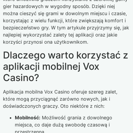
gier hazardowych w wygodny sposób. Dzięki niej
można cieszyć się grami w dowolnym miejscu i czasie,
korzystając z wielu funkcji, które zwiększają komfort i
bezpieczeństwo gry. W tym artykule przyjrzymy się, jak
najlepiej wykorzystać zalety tej aplikacji oraz jakie
korzyści przynosi ona użytkownikom.
Dlaczego warto korzystać z
aplikacji mobilnej Vox
Casino?
Aplikacja mobilna Vox Casino oferuje szereg zalet,
które mogą przyciągnąć zarówno nowych, jak i
doświadczonych graczy. Oto niektóre z nich:
Mobilność:
Możliwość grania z dowolnego
miejsca, co daje dużą swobodę czasową i
przestrzenną.