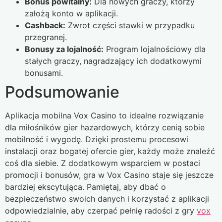
Bonus powitalny:
Dla nowych graczy, którzy
założą konto w aplikacji.
Cashback:
Zwrot części stawki w przypadku
przegranej.
Bonusy za lojalność:
Program lojalnościowy dla
stałych graczy, nagradzający ich dodatkowymi
bonusami.
Podsumowanie
Aplikacja mobilna Vox Casino to idealne rozwiązanie
dla miłośników gier hazardowych, którzy cenią sobie
mobilność i wygodę. Dzięki prostemu procesowi
instalacji oraz bogatej ofercie gier, każdy może znaleźć
coś dla siebie. Z dodatkowym wsparciem w postaci
promocji i bonusów, gra w Vox Casino staje się jeszcze
bardziej ekscytująca. Pamiętaj, aby dbać o
bezpieczeństwo swoich danych i korzystać z aplikacji
odpowiedzialnie, aby czerpać pełnię radości z gry
vox