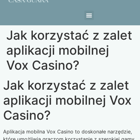
Estrutura da Casa
Jak korzystać z zalet
aplikacji mobilnej
Vox Casino?
Jak korzystać z zalet
aplikacji mobilnej Vox
Casino?
Aplikacja mobilna Vox Casino to doskonałe narzędzie,
które umożliwia graczom korzystanie z szerokiej gamy