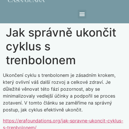
Estrutura da Casa
Jak správně ukončit
cyklus s
trenbolonem
Ukončení cyklu s trenbolonem je zásadním krokem,
který ovlivní váš další rozvoj a celkové zdraví. Je
důležité věnovat této fázi pozornost, aby se
minimalizovaly vedlejší účinky a podpořil se proces
zotavení. V tomto článku se zaměříme na správný
postup, jak cyklus efektivně ukončit.
https://erafoundations.org/jak-spravne-ukoncit-cyklus-
s-trenbolonem/