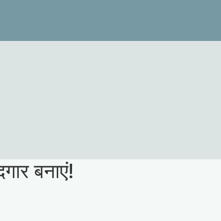
गार बनाएं!