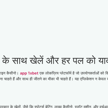
े साथ खेलें और हर पल को याद
लाइन कैसीनो।
app 1xbet
एक लोकप्रिय प्लेटफॉर्म है जो उपयोगकर्ताओं को व
ना चाहते हैं और साथ ही जीतने का मौका भी चाहते हैं। यह एप्लिकेशन न केवल खे
्न प्रकार के खेलों, जैसे कि स्पोर्ट्स बेटिंग, लाइव कैसीनो, स्लॉट मशीन, और 