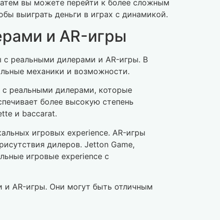
 Затем вы можете перейти к более сложным
тобы выиграть деньги в играх с динамикой.
ерами и AR-игры
ы с реальными дилерами и AR-игры. В
кальные механики и возможности.
ть с реальными дилерами, которые
спечивает более высокую степень
tte и baccarat.
альных игровых experience. AR-игры
рисутствия дилеров. Jetton Game,
альные игровые experience с
и и AR-игры. Они могут быть отличным