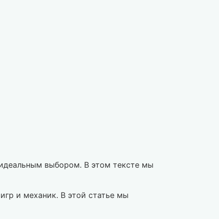
 идеальным выбором. В этом тексте мы
игр и механик. В этой статье мы