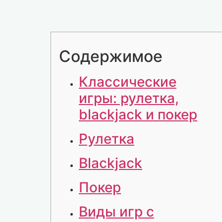
Содержимое
Классические
игры: рулетка,
blackjack и покер
Рулетка
Blackjack
Покер
Виды игр с