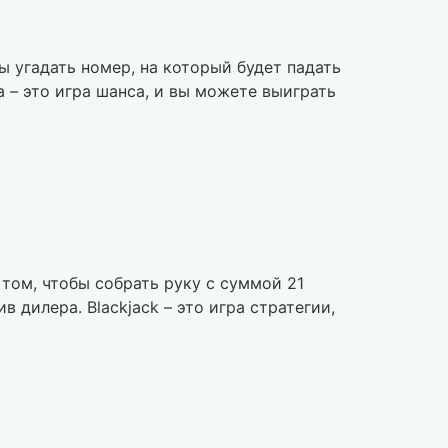
бы угадать номер, на который будет падать
а – это игра шанса, и вы можете выиграть
в том, чтобы собрать руку с суммой 21
в дилера. Blackjack – это игра стратегии,