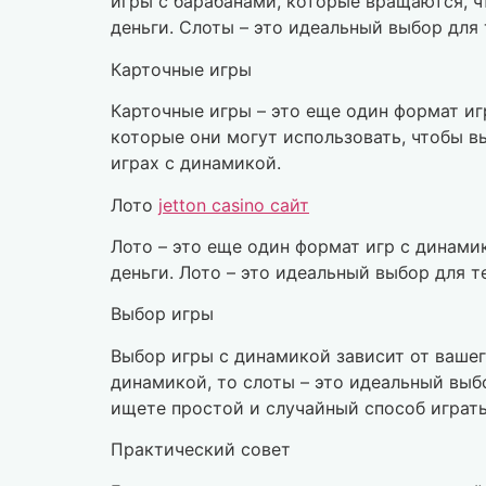
игры с барабанами, которые вращаются, ч
деньги. Слоты – это идеальный выбор для 
Карточные игры
Карточные игры – это еще один формат игр
которые они могут использовать, чтобы вы
играх с динамикой.
Лото
jetton casino сайт
Лото – это еще один формат игр с динамик
деньги. Лото – это идеальный выбор для т
Выбор игры
Выбор игры с динамикой зависит от вашег
динамикой, то слоты – это идеальный выб
ищете простой и случайный способ играть
Практический совет