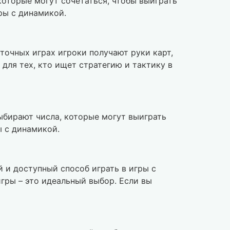
которые могут сочетаться, чтобы выиграть
ры с динамикой.
рточных играх игроки получают руки карт,
для тех, кто ищет стратегию и тактику в
выбирают числа, которые могут выиграть
ы с динамикой.
 и доступный способ играть в игры с
игры – это идеальный выбор. Если вы