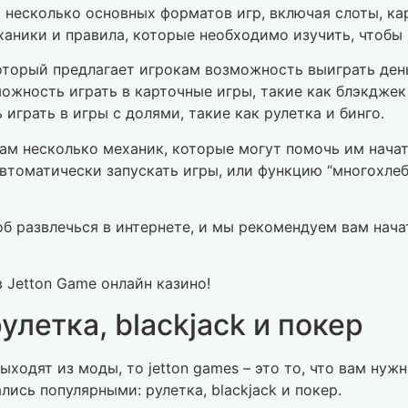
т несколько основных форматов игр, включая слоты, ка
аники и правила, которые необходимо изучить, чтобы 
оторый предлагает игрокам возможность выиграть деньг
ожность играть в карточные игры, такие как блэкджек 
грать в игры с долями, такие как рулетка и бинго.
кам несколько механик, которые могут помочь им начат
втоматически запускать игры, или функцию “многохлеб”
об развлечься в интернете, и мы рекомендуем вам нача
 Jetton Game онлайн казино!
улетка, blackjack и покер
ыходят из моды, то jetton games – это то, что вам ну
лись популярными: рулетка, blackjack и покер.