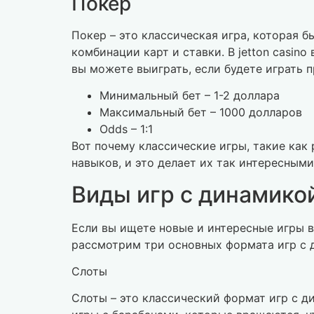
Покер
Покер – это классическая игра, которая бы
комбинации карт и ставки. В jetton casino
вы можете выиграть, если будете играть п
Минимальный бет – 1-2 доллара
Максимальный бет – 1000 долларов
Оdds – 1:1
Вот почему классические игры, такие как р
навыков, и это делает их так интересными
Виды игр с динамикой
Если вы ищете новые и интересные игры в 
рассмотрим три основных формата игр с д
Слоты
Слоты – это классический формат игр с ди