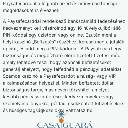
Paysafecarddal a legjobb ár-érték arányú biztonsági
megoldásokat is élvezheti.
A Paysafecarddal rendelkező bankszámlád fedezéséhez
kedvezményt kell vásárolnod egy 16 hüvelykujjból álló
PIN-kóddal egy üzletben vagy online. Ezután menj a
helyi kaszinó „Befizetés” részéhez, keresd meg a jutalék
opciót, és add meg a PIN-kódodat. A Paysafecard egy
biztonságos és megbízható előre fizetett fizetési mód,
amely lehetővé teszi, hogy azonnali befizetéseket
generálj ahelyett, hogy felfednéd a pénzügyi adataidat.
Számos kaszinó a Paysafecardot a hűség- vagy VIP-
alkalmazásában helyezi el. Minden befizetett dollár
biztonságos tárgy, más néven törzshitel, amelyet
később pénzvisszatérítésre, kedvezményekre vagy
személyes előnyökre, például csökkentett kifizetésekre
és hűséges tagságkezelőkre válthatsz be.