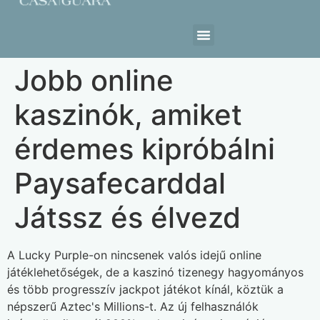
Estrutura da Casa
Jobb online
kaszinók, amiket
érdemes kipróbálni
Paysafecarddal
Játssz és élvezd
A Lucky Purple-on nincsenek valós idejű online
játéklehetőségek, de a kaszinó tizenegy hagyományos
és több progresszív jackpot játékot kínál, köztük a
népszerű Aztec's Millions-t. Az új felhasználók