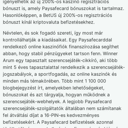
igényelhetik az új 200%-os kaszinó regisztrációs
bónuszt is, amely Paysafecard bónuszokat is tartalmaz.
Hasonlóképpen, a BetUS új 200%-os regisztrációs
bónuszt kínál kriptovaluta befizetésekhez.
Névtelen, és sok fogadó szereti, így most már
kontrollálhatják a kiadásaikat.
Egy Paysafecarddal
rendelkező online kaszinófiók finanszírozása segíthet
abban, hogy stabil pénzügyeket tartson fenn. Winner
Arum egy tapasztalt szerencsejáték-cikkíró, aki több
mint 5 éves tapasztalattal rendelkezik a szerencsejáték-
jogszabályok, a sportfogadás, az online kaszinók és
minden más témakörében. Több mint 1 100 000
blogbejegyzést írt, amelyekben lehetőségeket,
bónuszokat és azt tárgyalja, hogyan működnek a
szerencsejáték-webhelyek. A legjobb Paysafecard
szerencsejáték-szolgáltatók általában nem számítanak
fel átváltási díjat a 16-PIN-es kedvezményes
befizetésekért. A Paysafecard befizetések azonnal