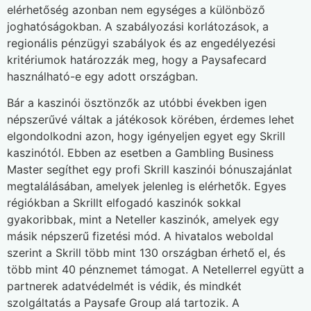
elérhetőség azonban nem egységes a különböző
joghatóságokban. A szabályozási korlátozások, a
regionális pénzügyi szabályok és az engedélyezési
kritériumok határozzák meg, hogy a Paysafecard
használható-e egy adott országban.
Bár a kaszinói ösztönzők az utóbbi években igen
népszerűvé váltak a játékosok körében, érdemes lehet
elgondolkodni azon, hogy igényeljen egyet egy Skrill
kaszinótól. Ebben az esetben a Gambling Business
Master segíthet egy profi Skrill kaszinói bónuszajánlat
megtalálásában, amelyek jelenleg is elérhetők. Egyes
régiókban a Skrillt elfogadó kaszinók sokkal
gyakoribbak, mint a Neteller kaszinók, amelyek egy
másik népszerű fizetési mód. A hivatalos weboldal
szerint a Skrill több mint 130 országban érhető el, és
több mint 40 pénznemet támogat. A Netellerrel együtt a
partnerek adatvédelmét is védik, és mindkét
szolgáltatás a Paysafe Group alá tartozik. A