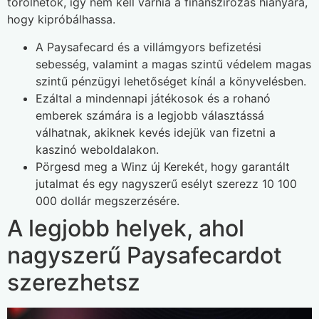
törölhetők, így nem kell várnia a finanszírozás hiányára,
hogy kipróbálhassa.
A Paysafecard és a villámgyors befizetési
sebesség, valamint a magas szintű védelem magas
szintű pénzügyi lehetőséget kínál a könyvelésben.
Ezáltal a mindennapi játékosok és a rohanó
emberek számára is a legjobb választássá
válhatnak, akiknek kevés idejük van fizetni a
kaszinó weboldalakon.
Pörgesd meg a Winz új Kerekét, hogy garantált
jutalmat és egy nagyszerű esélyt szerezz 10 100
000 dollár megszerzésére.
A legjobb helyek, ahol
nagyszerű Paysafecardot
szerezhetsz