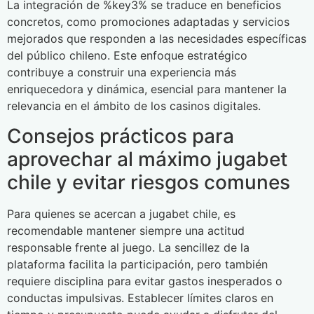
La integración de %key3% se traduce en beneficios
concretos, como promociones adaptadas y servicios
mejorados que responden a las necesidades específicas
del público chileno. Este enfoque estratégico
contribuye a construir una experiencia más
enriquecedora y dinámica, esencial para mantener la
relevancia en el ámbito de los casinos digitales.
Consejos prácticos para
aprovechar al máximo jugabet
chile y evitar riesgos comunes
Para quienes se acercan a jugabet chile, es
recomendable mantener siempre una actitud
responsable frente al juego. La sencillez de la
plataforma facilita la participación, pero también
requiere disciplina para evitar gastos inesperados o
conductas impulsivas. Establecer límites claros en