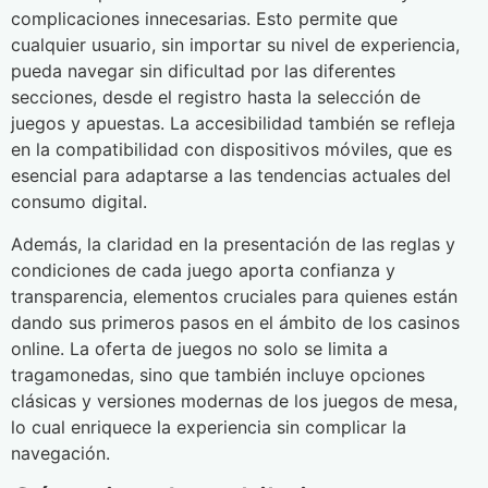
complicaciones innecesarias. Esto permite que
cualquier usuario, sin importar su nivel de experiencia,
pueda navegar sin dificultad por las diferentes
secciones, desde el registro hasta la selección de
juegos y apuestas. La accesibilidad también se refleja
en la compatibilidad con dispositivos móviles, que es
esencial para adaptarse a las tendencias actuales del
consumo digital.
Además, la claridad en la presentación de las reglas y
condiciones de cada juego aporta confianza y
transparencia, elementos cruciales para quienes están
dando sus primeros pasos en el ámbito de los casinos
online. La oferta de juegos no solo se limita a
tragamonedas, sino que también incluye opciones
clásicas y versiones modernas de los juegos de mesa,
lo cual enriquece la experiencia sin complicar la
navegación.