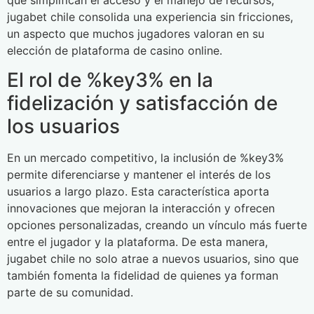
jugabet chile consolida una experiencia sin fricciones,
un aspecto que muchos jugadores valoran en su
elección de plataforma de casino online.
El rol de %key3% en la
fidelización y satisfacción de
los usuarios
En un mercado competitivo, la inclusión de %key3%
permite diferenciarse y mantener el interés de los
usuarios a largo plazo. Esta característica aporta
innovaciones que mejoran la interacción y ofrecen
opciones personalizadas, creando un vínculo más fuerte
entre el jugador y la plataforma. De esta manera,
jugabet chile no solo atrae a nuevos usuarios, sino que
también fomenta la fidelidad de quienes ya forman
parte de su comunidad.