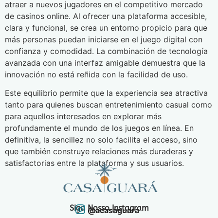
atraer a nuevos jugadores en el competitivo mercado
de casinos online. Al ofrecer una plataforma accesible,
clara y funcional, se crea un entorno propicio para que
más personas puedan iniciarse en el juego digital con
confianza y comodidad. La combinación de tecnología
avanzada con una interfaz amigable demuestra que la
innovación no está reñida con la facilidad de uso.
Este equilibrio permite que la experiencia sea atractiva
tanto para quienes buscan entretenimiento casual como
para aquellos interesados en explorar más
profundamente el mundo de los juegos en línea. En
definitiva, la sencillez no solo facilita el acceso, sino
que también construye relaciones más duraderas y
satisfactorias entre la plataforma y sus usuarios.
Siga Nosso Instagram
@acasaguara