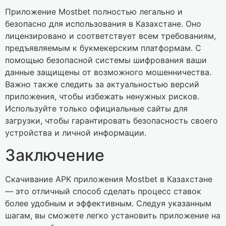
Приложение Mostbet полностью легально и
безопасно для использования в Казахстане. Оно
лицензировано и соответствует всем требованиям,
предъявляемым к букмекерским платформам. С
помощью безопасной системы шифрования ваши
данные защищены от возможного мошенничества.
Важно также следить за актуальностью версий
приложения, чтобы избежать ненужных рисков.
Используйте только официальные сайты для
загрузки, чтобы гарантировать безопасность своего
устройства и личной информации.
Заключение
Скачивание APK приложения Mostbet в Казахстане
— это отличный способ сделать процесс ставок
более удобным и эффективным. Следуя указанным
шагам, вы сможете легко установить приложение на