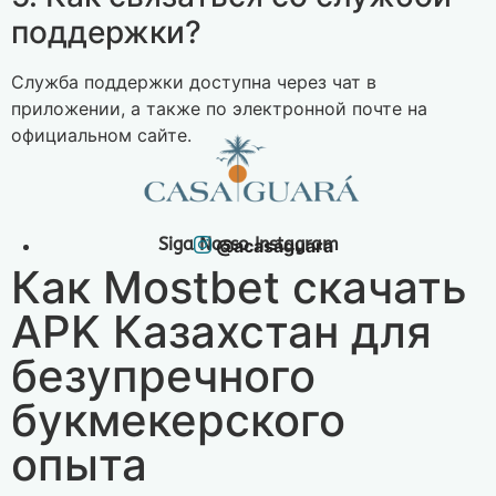
поддержки?
Служба поддержки доступна через чат в
приложении, а также по электронной почте на
официальном сайте.
Siga Nosso Instagram
@acasaguara
Как Mostbet скачать
APK Казахстан для
безупречного
букмекерского
опыта