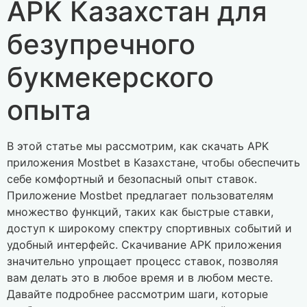
APK Казахстан для
безупречного
букмекерского
опыта
В этой статье мы рассмотрим, как скачать APK
приложения Mostbet в Казахстане, чтобы обеспечить
себе комфортный и безопасный опыт ставок.
Приложение Mostbet предлагает пользователям
множество функций, таких как быстрые ставки,
доступ к широкому спектру спортивных событий и
удобный интерфейс. Скачивание APK приложения
значительно упрощает процесс ставок, позволяя
вам делать это в любое время и в любом месте.
Давайте подробнее рассмотрим шаги, которые