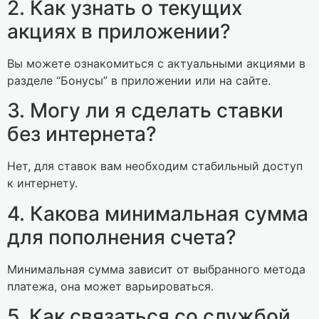
2. Как узнать о текущих
акциях в приложении?
Вы можете ознакомиться с актуальными акциями в
разделе “Бонусы” в приложении или на сайте.
3. Могу ли я сделать ставки
без интернета?
Нет, для ставок вам необходим стабильный доступ
к интернету.
4. Какова минимальная сумма
для пополнения счета?
Минимальная сумма зависит от выбранного метода
платежа, она может варьироваться.
5. Как связаться со службой