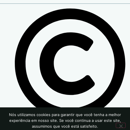
Nós utilizamos cookies para garantir que você tenha a melhor
experiência em nosso site. Se você continua a usar este site,
2024 | Todos os Direitos Reservados
assumimos que você está satisfeito.