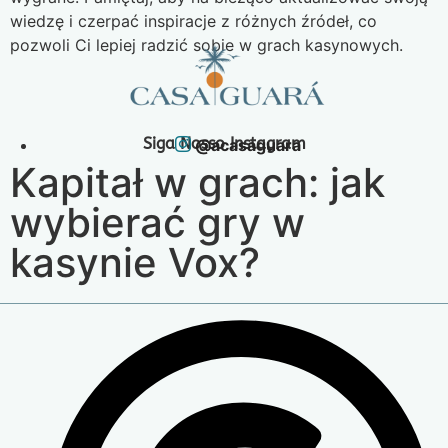
wiedzę i czerpać inspiracje z różnych źródeł, co
pozwoli Ci lepiej radzić sobie w grach kasynowych.
Siga Nosso Instagram
@acasaguara
Kapitał w grach: jak
wybierać gry w
kasynie Vox?