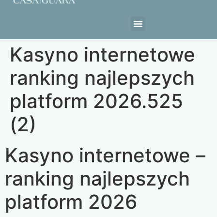
Estrutura da Casa
Kasyno internetowe
ranking najlepszych
platform 2026.525
(2)
Kasyno internetowe –
ranking najlepszych
platform 2026