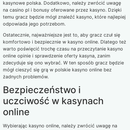
kasynowe polska. Dodatkowo, należy zwrócić uwagę
na casino pl i bonusy oferowane przez kasyno. Dzięki
temu gracz będzie mógł znaleźć kasyno, które najlepiej
odpowiada jego potrzebom.
Ostatecznie, najważniejsze jest to, aby gracz czuł się
komfortowo i bezpiecznie w kasyno online. Dlatego też
warto poświęcić trochę czasu na przeczytanie kasyno
online opinie i sprawdzenie oferty kasyna, zanim
zdecyduje się ono wybrać. W ten sposób gracz będzie
mógł cieszyć się grą w polskie kasyno online bez
żadnych problemów.
Bezpieczeństwo i
uczciwość w kasynach
online
Wybierając kasyno online, należy zwrócić uwagę na