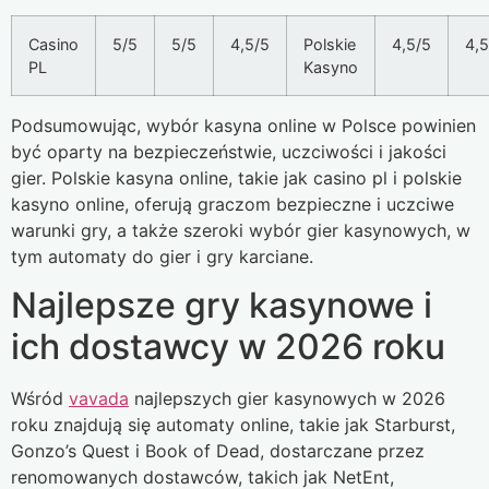
Casino
5/5
5/5
4,5/5
Polskie
4,5/5
4,5
PL
Kasyno
Podsumowując, wybór kasyna online w Polsce powinien
być oparty na bezpieczeństwie, uczciwości i jakości
gier. Polskie kasyna online, takie jak casino pl i polskie
kasyno online, oferują graczom bezpieczne i uczciwe
warunki gry, a także szeroki wybór gier kasynowych, w
tym automaty do gier i gry karciane.
Najlepsze gry kasynowe i
ich dostawcy w 2026 roku
Wśród
vavada
najlepszych gier kasynowych w 2026
roku znajdują się automaty online, takie jak Starburst,
Gonzo’s Quest i Book of Dead, dostarczane przez
renomowanych dostawców, takich jak NetEnt,