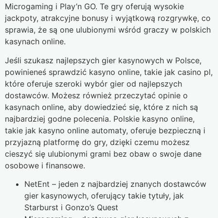
Microgaming i Play’n GO. Te gry oferują wysokie
jackpoty, atrakcyjne bonusy i wyjątkową rozgrywkę, co
sprawia, że są one ulubionymi wśród graczy w polskich
kasynach online.
Jeśli szukasz najlepszych gier kasynowych w Polsce,
powinieneś sprawdzić kasyno online, takie jak casino pl,
które oferuje szeroki wybór gier od najlepszych
dostawców. Możesz również przeczytać opinie o
kasynach online, aby dowiedzieć się, które z nich są
najbardziej godne polecenia. Polskie kasyno online,
takie jak kasyno online automaty, oferuje bezpieczną i
przyjazną platformę do gry, dzięki czemu możesz
cieszyć się ulubionymi grami bez obaw o swoje dane
osobowe i finansowe.
NetEnt – jeden z najbardziej znanych dostawców
gier kasynowych, oferujący takie tytuły, jak
Starburst i Gonzo’s Quest