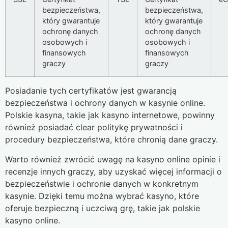
bezpieczeństwa,
bezpieczeństwa,
który gwarantuje
który gwarantuje
ochronę danych
ochronę danych
osobowych i
osobowych i
finansowych
finansowych
graczy
graczy
Posiadanie tych certyfikatów jest gwarancją
bezpieczeństwa i ochrony danych w kasynie online.
Polskie kasyna, takie jak kasyno internetowe, powinny
również posiadać clear politykę prywatności i
procedury bezpieczeństwa, które chronią dane graczy.
Warto również zwrócić uwagę na kasyno online opinie i
recenzje innych graczy, aby uzyskać więcej informacji o
bezpieczeństwie i ochronie danych w konkretnym
kasynie. Dzięki temu można wybrać kasyno, które
oferuje bezpieczną i uczciwą grę, takie jak polskie
kasyno online.