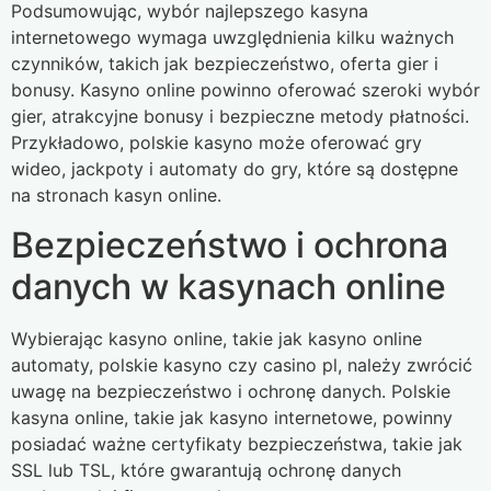
Podsumowując, wybór najlepszego kasyna
internetowego wymaga uwzględnienia kilku ważnych
czynników, takich jak bezpieczeństwo, oferta gier i
bonusy. Kasyno online powinno oferować szeroki wybór
gier, atrakcyjne bonusy i bezpieczne metody płatności.
Przykładowo, polskie kasyno może oferować gry
wideo, jackpoty i automaty do gry, które są dostępne
na stronach kasyn online.
Bezpieczeństwo i ochrona
danych w kasynach online
Wybierając kasyno online, takie jak kasyno online
automaty, polskie kasyno czy casino pl, należy zwrócić
uwagę na bezpieczeństwo i ochronę danych. Polskie
kasyna online, takie jak kasyno internetowe, powinny
posiadać ważne certyfikaty bezpieczeństwa, takie jak
SSL lub TSL, które gwarantują ochronę danych