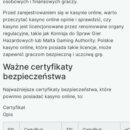
osobowych i finansowych graczy.
Przed zarejestrowaniem się w kasynie online, warto
przeczytać kasyno online opinie i sprawdzić, czy
kasyno jest licencjonowane przez renomowane organy
regulacyjne, takie jak Komisja do Spraw Gier
Hazardowych lub Malta Gaming Authority. Polskie
kasyno online, które posiada takie licencje, może
zapewnić graczom bezpieczną i uczciwą grę.
Ważne certyfikaty
bezpieczeństwa
Najważniejsze certyfikaty bezpieczeństwa, które
powinno posiadać kasyno online, to:
Certyfikat
Opis
SSL
Certyfikat
TSL
Certyfikat
e