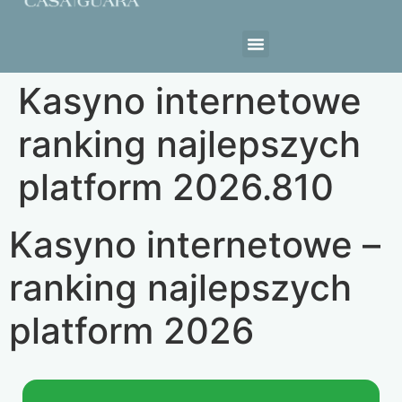
Estrutura da Casa
Kasyno internetowe
ranking najlepszych
platform 2026.810
Kasyno internetowe –
ranking najlepszych
platform 2026