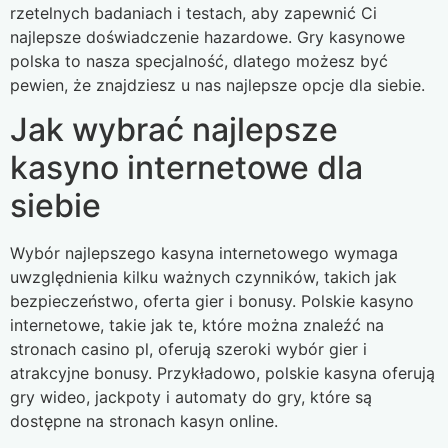
rzetelnych badaniach i testach, aby zapewnić Ci
najlepsze doświadczenie hazardowe. Gry kasynowe
polska to nasza specjalność, dlatego możesz być
pewien, że znajdziesz u nas najlepsze opcje dla siebie.
Jak wybrać najlepsze
kasyno internetowe dla
siebie
Wybór najlepszego kasyna internetowego wymaga
uwzględnienia kilku ważnych czynników, takich jak
bezpieczeństwo, oferta gier i bonusy. Polskie kasyno
internetowe, takie jak te, które można znaleźć na
stronach casino pl, oferują szeroki wybór gier i
atrakcyjne bonusy. Przykładowo, polskie kasyna oferują
gry wideo, jackpoty i automaty do gry, które są
dostępne na stronach kasyn online.