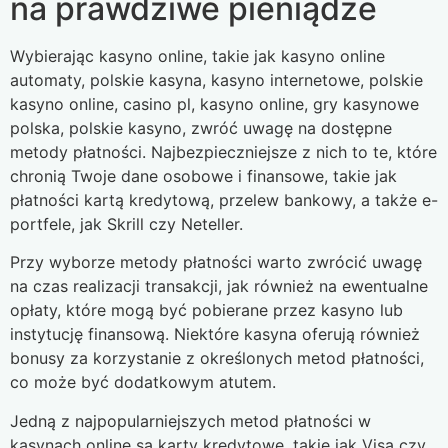
na prawdziwe pieniądze
Wybierając kasyno online, takie jak kasyno online
automaty, polskie kasyna, kasyno internetowe, polskie
kasyno online, casino pl, kasyno online, gry kasynowe
polska, polskie kasyno, zwróć uwagę na dostępne
metody płatności. Najbezpieczniejsze z nich to te, które
chronią Twoje dane osobowe i finansowe, takie jak
płatności kartą kredytową, przelew bankowy, a także e-
portfele, jak Skrill czy Neteller.
Przy wyborze metody płatności warto zwrócić uwagę
na czas realizacji transakcji, jak również na ewentualne
opłaty, które mogą być pobierane przez kasyno lub
instytucję finansową. Niektóre kasyna oferują również
bonusy za korzystanie z określonych metod płatności,
co może być dodatkowym atutem.
Jedną z najpopularniejszych metod płatności w
kasynach online są karty kredytowe, takie jak Visa czy