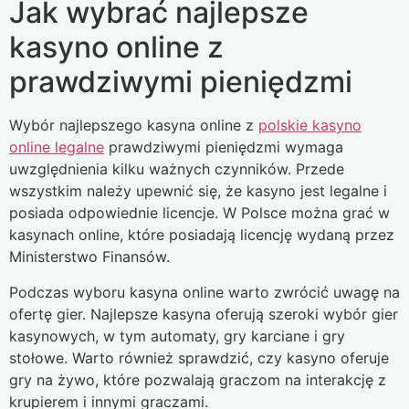
Jak wybrać najlepsze
kasyno online z
prawdziwymi pieniędzmi
Wybór najlepszego kasyna online z
polskie kasyno
online legalne
prawdziwymi pieniędzmi wymaga
uwzględnienia kilku ważnych czynników. Przede
wszystkim należy upewnić się, że kasyno jest legalne i
posiada odpowiednie licencje. W Polsce można grać w
kasynach online, które posiadają licencję wydaną przez
Ministerstwo Finansów.
Podczas wyboru kasyna online warto zwrócić uwagę na
ofertę gier. Najlepsze kasyna oferują szeroki wybór gier
kasynowych, w tym automaty, gry karciane i gry
stołowe. Warto również sprawdzić, czy kasyno oferuje
gry na żywo, które pozwalają graczom na interakcję z
krupierem i innymi graczami.