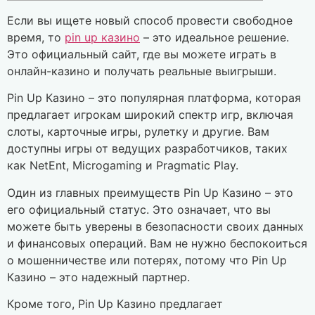
Если вы ищете новый способ провести свободное
время, то
pin up казино
– это идеальное решение.
Это официальный сайт, где вы можете играть в
онлайн-казино и получать реальные выигрыши.
Pin Up Казино – это популярная платформа, которая
предлагает игрокам широкий спектр игр, включая
слоты, карточные игры, рулетку и другие. Вам
доступны игры от ведущих разработчиков, таких
как NetEnt, Microgaming и Pragmatic Play.
Один из главных преимуществ Pin Up Казино – это
его официальный статус. Это означает, что вы
можете быть уверены в безопасности своих данных
и финансовых операций. Вам не нужно беспокоиться
о мошенничестве или потерях, потому что Pin Up
Казино – это надежный партнер.
Кроме того, Pin Up Казино предлагает