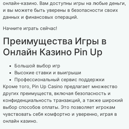
онлайн-казино. Вам доступны игры на любые деньги,
и вы можете быть уверены в безопасности своих
данных и финансовых операций.
Начните играть сейчас!
Преимущества Игры в
Онлайн Казино Pin Up
Большой выбор игр
Высокие ставки и выигрыши
Профессиональный сервис поддержки
Кроме того, Pin Up Casino предлагает множество
других преимуществ, включая безопасность и
конфиденциальность транзакций, а также широкий
выбор способов оплаты. Это позволяет игрокам
чувствовать себя комфортно и уверенно, играя в
онлайн казино.