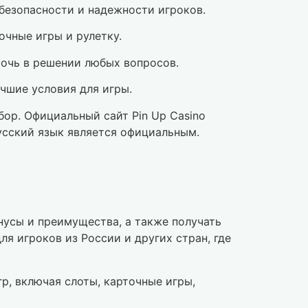
 безопасности и надежности игроков.
очные игры и рулетку.
мочь в решении любых вопросов.
учшие условия для игры.
бор. Официальный сайт Pin Up Casino
русский язык является официальным.
онусы и преимущества, а также получать
я игроков из России и других стран, где
гр, включая слоты, карточные игры,