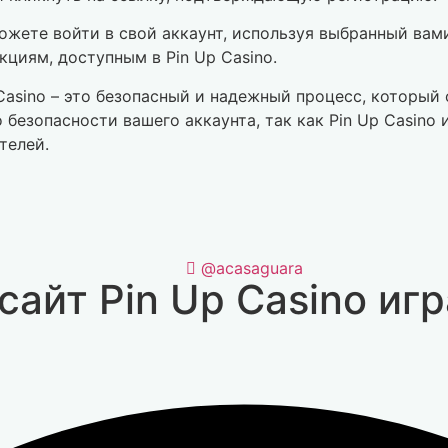
жете войти в свой аккаунт, используя выбранный вами
кциям, доступным в Pin Up Casino.
 Casino – это безопасный и надежный процесс, который
 безопасности вашего аккаунта, так как Pin Up Casino
телей.
@acasaguara
айт Pin Up Casino игр