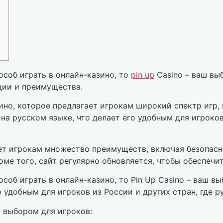
соб играть в онлайн-казино, то
pin up
Casino – ваш вы
кции и преимущества.
зино, которое предлагает игрокам широкий спектр игр,
на русском языке, что делает его удобным для игроков
ает игрокам множество преимуществ, включая безопас
оме того, сайт регулярно обновляется, чтобы обеспечи
об играть в онлайн-казино, то Pin Up Casino – ваш вы
о удобным для игроков из России и других стран, где 
м выбором для игроков: