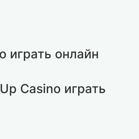
o играть онлайн
Up Casino играть