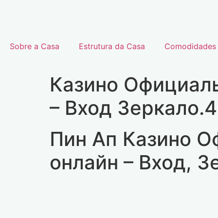
Sobre a Casa
Estrutura da Casa
Comodidades
Казино Официаль
– Вход Зеркало.
Пин Ап Казино Оф
онлайн – Вход, З