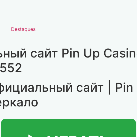
Destaques
ный сайт Pin Up Casin
4552
ициальный сайт | Pin 
еркало