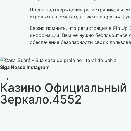
После подтверждения регистрации, вы смо
игровым автоматам, а также к другим фун
Важно помнить, что регистрация в Pin Up
информации. Вам не нужно беспокоиться о
обеспечения безопасности своих пользова
Siga Nosso Instagram
Казино Официальный с
Зеркало.4552