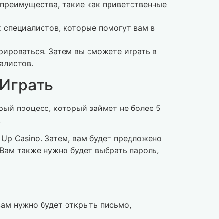
 преимущества, такие как приветственные
 специалистов, которые помогут вам в
трироваться. Затем вы сможете играть в
алистов.
 Играть
трый процесс, который займет не более 5
.
 Up Casino. Затем, вам будет предложено
 Вам также нужно будет выбрать пароль,
вам нужно будет открыть письмо,