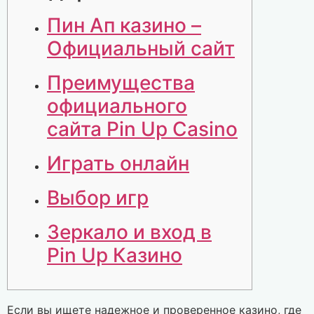
Пин Ап казино –
Официальный сайт
Преимущества
официального
сайта Pin Up Casino
Играть онлайн
Выбор игр
Зеркало и вход в
Pin Up Казино
Если вы ищете надежное и проверенное казино, где