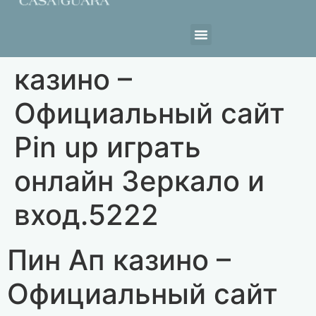
Estrutura da Casa
казино –
Официальный сайт
Pin up играть
онлайн Зеркало и
вход.5222
Пин Ап казино –
Официальный сайт