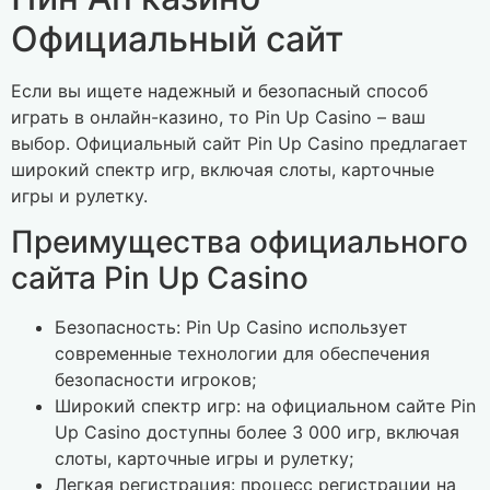
Официальный сайт
Если вы ищете надежный и безопасный способ
играть в онлайн-казино, то Pin Up Casino – ваш
выбор. Официальный сайт Pin Up Casino предлагает
широкий спектр игр, включая слоты, карточные
игры и рулетку.
Преимущества официального
сайта Pin Up Casino
Безопасность: Pin Up Casino использует
современные технологии для обеспечения
безопасности игроков;
Широкий спектр игр: на официальном сайте Pin
Up Casino доступны более 3 000 игр, включая
слоты, карточные игры и рулетку;
Легкая регистрация: процесс регистрации на