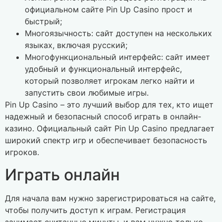
официальном сайте Pin Up Casino прост и
быстрый;
Многоязычность: сайт доступен на нескольких
языках, включая русский;
Многофункциональный интерфейс: сайт имеет
удобный и функциональный интерфейс,
который позволяет игрокам легко найти и
запустить свои любимые игры.
Pin Up Casino – это лучший выбор для тех, кто ищет
надежный и безопасный способ играть в онлайн-
казино. Официальный сайт Pin Up Casino предлагает
широкий спектр игр и обеспечивает безопасность
игроков.
Играть онлайн
Для начала вам нужно зарегистрироваться на сайте,
чтобы получить доступ к играм. Регистрация
занимает считанные минуты, и вам нужно только