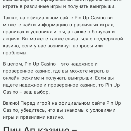
играть в различные игры и получать выигрыши.
Также, на официальном сайте Pin Up Casino вы
можете найти информацию о различных играх,
правилах и условиях игры, а также о бонусах и
акциях. Вы можете также связаться с поддержкой
казино, если у вас возникнут вопросы или
проблемы.
В целом, Pin Up Casino – это надежное и
проверенное казино, где вы можете играть в
онлайн-режиме и получать выигрыши. Если вы
ищете надежное и проверенное казино, то Pin Up
Casino – ваш выбор.
Важно! Перед игрой на официальном сайте Pin Up
Casino, убедитесь, что вы знакомы с условиями
игры и правилами казино.
Пин Ап казино –