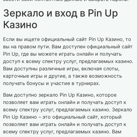
Зеркало и вход в Pin Up
Казино
Если вы ищете официальный сайт Pin Up Казино, то
вы на правом пути. Вам доступен официальный сайт
Pin Up, где вы можете играть онлайн и получать
доступ к всему спектру услуг, предлагаемых казино.
Вам доступны различные игры, включая слоты,
карточные игры и другие, а также возможность
получать бонусы и участие в турнирах.
Вам доступно зеркало Pin Up Казино, которое
позволяет вам играть онлайн и получать доступ к
всему спектру услуг, предлагаемых казино. Зеркало
Pin Up Казино – это официальный сайт, который
позволяет вам играть онлайн и получать доступ к
всему спектру услуг, предлагаемых казино. Вам