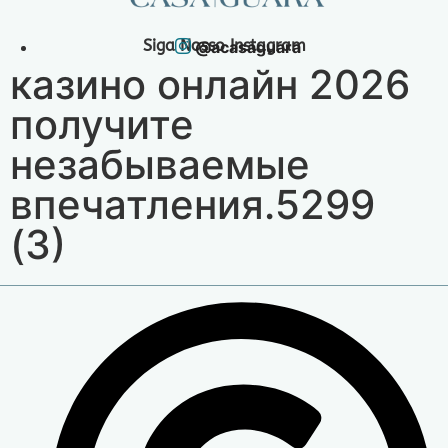
Siga Nosso Instagram
@acasaguara
казино онлайн 2026
получите
незабываемые
впечатления.5299
(3)