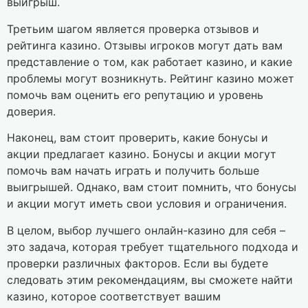
выигрыш.
Третьим шагом является проверка отзывов и
рейтинга казино. Отзывы игроков могут дать вам
представление о том, как работает казино, и какие
проблемы могут возникнуть. Рейтинг казино может
помочь вам оценить его репутацию и уровень
доверия.
Наконец, вам стоит проверить, какие бонусы и
акции предлагает казино. Бонусы и акции могут
помочь вам начать играть и получить больше
выигрышей. Однако, вам стоит помнить, что бонусы
и акции могут иметь свои условия и ограничения.
В целом, выбор лучшего онлайн-казино для себя –
это задача, которая требует тщательного подхода и
проверки различных факторов. Если вы будете
следовать этим рекомендациям, вы сможете найти
казино, которое соответствует вашим