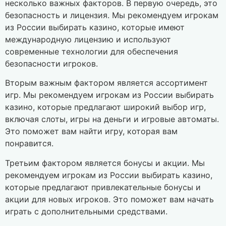
несколько важных факторов. В первую очередь, это
безопасность и лицензия. Мы рекомендуем игрокам
из России выбирать казино, которые имеют
международную лицензию и используют
современные технологии для обеспечения
безопасности игроков.
Вторым важным фактором является ассортимент
игр. Мы рекомендуем игрокам из России выбирать
казино, которые предлагают широкий выбор игр,
включая слоты, игры на деньги и игровые автоматы.
Это поможет вам найти игру, которая вам
понравится.
Третьим фактором является бонусы и акции. Мы
рекомендуем игрокам из России выбирать казино,
которые предлагают привлекательные бонусы и
акции для новых игроков. Это поможет вам начать
играть с дополнительными средствами.