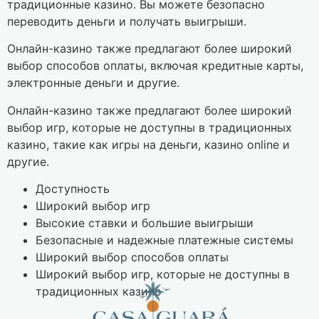
традиционные казино. Вы можете безопасно
переводить деньги и получать выигрыши.
Онлайн-казино также предлагают более широкий
выбор способов оплаты, включая кредитные карты,
электронные деньги и другие.
Онлайн-казино также предлагают более широкий
выбор игр, которые не доступны в традиционных
казино, такие как игры на деньги, казино online и
другие.
Доступность
Широкий выбор игр
Высокие ставки и большие выигрыши
Безопасные и надежные платежные системы
Широкий выбор способов оплаты
Широкий выбор игр, которые не доступны в
традиционных казино