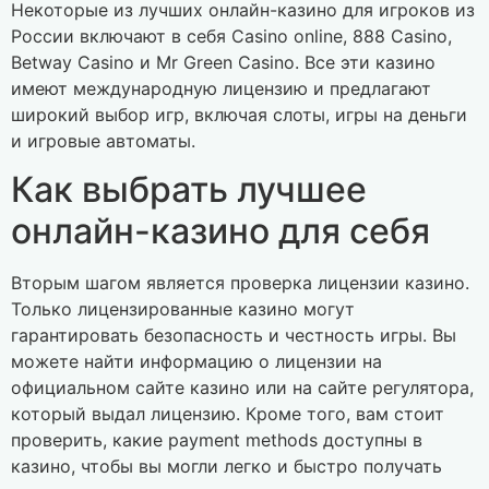
Некоторые из лучших онлайн-казино для игроков из
России включают в себя Casino online, 888 Casino,
Betway Casino и Mr Green Casino. Все эти казино
имеют международную лицензию и предлагают
широкий выбор игр, включая слоты, игры на деньги
и игровые автоматы.
Как выбрать лучшее
онлайн-казино для себя
Вторым шагом является проверка лицензии казино.
Только лицензированные казино могут
гарантировать безопасность и честность игры. Вы
можете найти информацию о лицензии на
официальном сайте казино или на сайте регулятора,
который выдал лицензию. Кроме того, вам стоит
проверить, какие payment methods доступны в
казино, чтобы вы могли легко и быстро получать