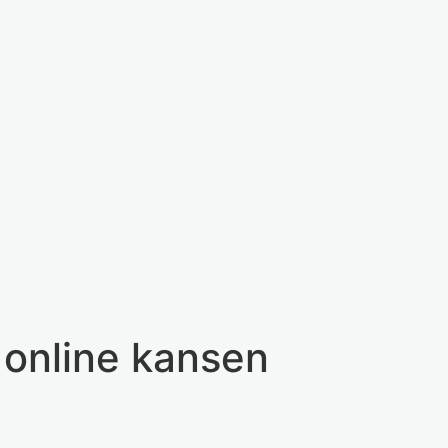
 online kansen