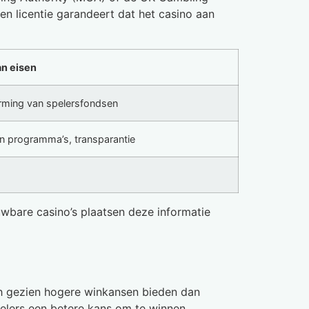
n licentie garandeert dat het casino aan
n eisen
erming van spelersfondsen
n programma’s, transparantie
ouwbare casino’s plaatsen deze informatie
sch gezien hogere winkansen bieden dan
pelers een betere kans om te winnen.