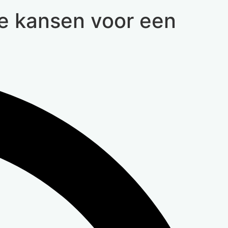
ne kansen voor een