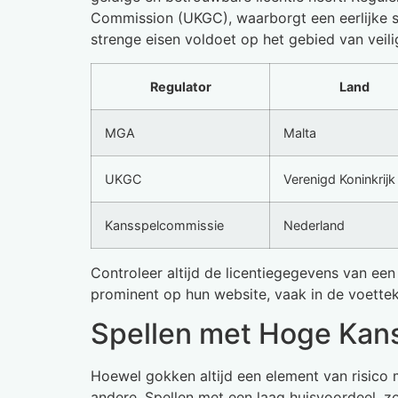
Commission (UKGC), waarborgt een eerlijke s
strenge eisen voldoet op het gebied van veili
Regulator
Land
MGA
Malta
UKGC
Verenigd Koninkrijk
Kansspelcommissie
Nederland
Controleer altijd de licentiegegevens van een
prominent op hun website, vaak in de voettek
Spellen met Hoge Kan
Hoewel gokken altijd een element van risico 
andere. Spellen met een laag huisvoordeel, z