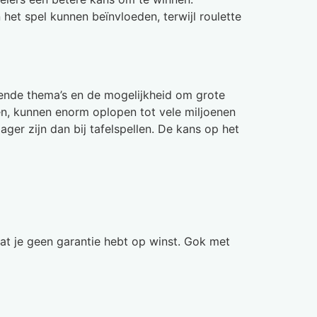
het spel kunnen beïnvloeden, terwijl roulette
nende thema’s en de mogelijkheid om grote
ten, kunnen enorm oplopen tot vele miljoenen
ger zijn dan bij tafelspellen. De kans op het
dat je geen garantie hebt op winst. Gok met