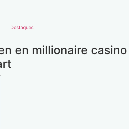
Destaques
 en millionaire casino
art