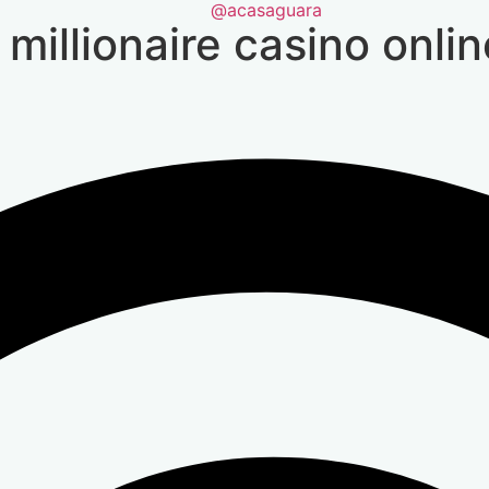
@acasaguara
illionaire casino onli