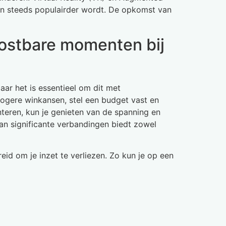
en steeds populairder wordt. De opkomst van
kostbare momenten bij
aar het is essentieel om dit met
hogere winkansen, stel een budget vast en
teren, kun je genieten van de spanning en
an significante verbandingen biedt zowel
id om je inzet te verliezen. Zo kun je op een