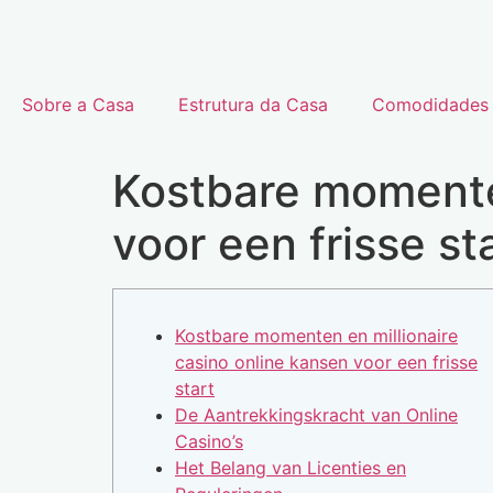
Sobre a Casa
Estrutura da Casa
Comodidades
Kostbare momenten
voor een frisse st
Kostbare momenten en millionaire
casino online kansen voor een frisse
start
De Aantrekkingskracht van Online
Casino’s
Het Belang van Licenties en