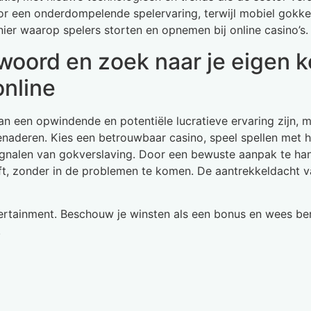
or een onderdompelende spelervaring, terwijl mobiel gokk
ier waarop spelers storten en opnemen bij online casino’s.
twoord en zoek naar je eigen 
online
n een opwindende en potentiële lucratieve ervaring zijn, m
enaderen. Kies een betrouwbaar casino, speel spellen met 
ignalen van gokverslaving. Door een bewuste aanpak te han
ft, zonder in de problemen te komen. De aantrekkeldacht v
rtainment. Beschouw je winsten als een bonus en wees bere
.