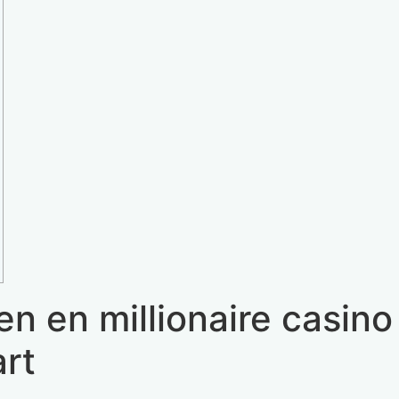
 en millionaire casino
art