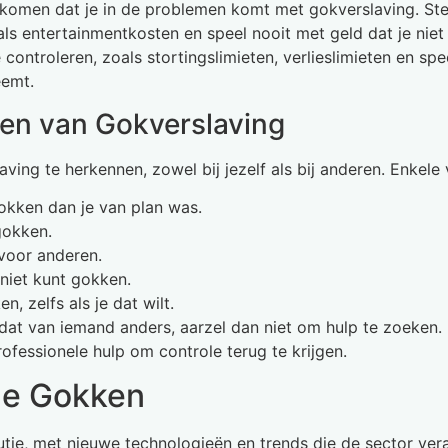
komen dat je in de problemen komt met gokverslaving. Ste
s entertainmentkosten en speel nooit met geld dat je niet
controleren, zoals stortingslimieten, verlieslimieten en s
eemt.
en van Gokverslaving
aving te herkennen, zowel bij jezelf als bij anderen. Enkel
okken dan je van plan was.
gokken.
voor anderen.
 niet kunt gokken.
 zelfs als je dat wilt.
dat van iemand anders, aarzel dan niet om hulp te zoeken. E
ofessionele hulp om controle terug te krijgen.
ne Gokken
lutie, met nieuwe technologieën en trends die de sector ver