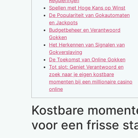
Reguleringen
Spellen met Hoge Kans op Winst
De Populariteit van Gokautomaten
en Jackpots
Budgetbeheer en Verantwoord
Gokken
Het Herkennen van Signalen van
Gokverslaving
De Toekomst van Online Gokken
Tot slot: Geniet Verantwoord en
zoek naar je eigen kostbare
momenten bij een millionaire casino
online
Kostbare momenten
voor een frisse st