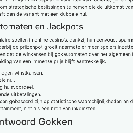
om strategische beslissingen te nemen die de uitkomst van 
eft dan de variant met een dubbele nul.
utomaten en Jackpots
ire spellen in online casino’s, dankzij hun eenvoud, span
aarbij de prijzenpot groeit naarmate er meer spelers inzet
den dat de winkansen bij gokautomaten over het algemeen la
iding van een immense prijs blijft aantrekkelijk.
rhogen winstkansen.
le nul.
ag huisvoordeel.
ende uitbetalingen.
sen gebaseerd zijn op statistische waarschijnlijkheden en 
tainment, niet als een bron van inkomsten.
antwoord Gokken