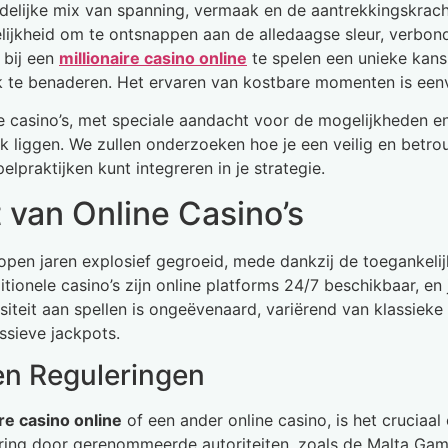
idelijke mix van spanning, vermaak en de aantrekkingskracht
ijkheid om te ontsnappen aan de alledaagse sleur, verbond
 bij een
millionaire casino online
te spelen een unieke kans
 te benaderen. Het ervaren van kostbare momenten is eenvou
line casino’s, met speciale aandacht voor de mogelijkhede
k liggen. We zullen onderzoeken hoe je een veilig en betro
lpraktijken kunt integreren in je strategie.
 van Online Casino’s
elopen jaren explosief gegroeid, mede dankzij de toegankeli
ditionele casino’s zijn online platforms 24/7 beschikbaar, en
siteit aan spellen is ongeëvenaard, variërend van klassieke 
sieve jackpots.
en Reguleringen
ire casino online
of een ander online casino, is het cruciaal
lering door gerenommeerde autoriteiten, zoals de Malta G