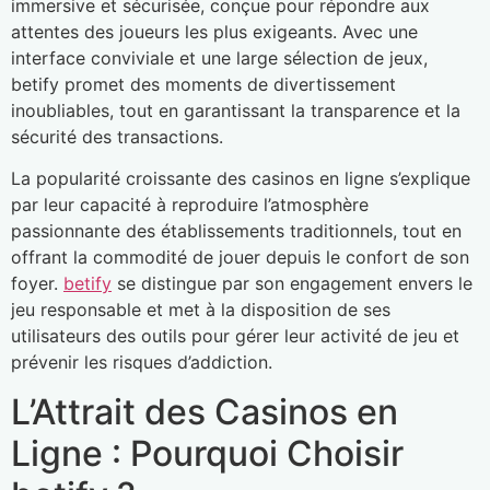
immersive et sécurisée, conçue pour répondre aux
attentes des joueurs les plus exigeants. Avec une
interface conviviale et une large sélection de jeux,
betify promet des moments de divertissement
inoubliables, tout en garantissant la transparence et la
sécurité des transactions.
La popularité croissante des casinos en ligne s’explique
par leur capacité à reproduire l’atmosphère
passionnante des établissements traditionnels, tout en
offrant la commodité de jouer depuis le confort de son
foyer.
betify
se distingue par son engagement envers le
jeu responsable et met à la disposition de ses
utilisateurs des outils pour gérer leur activité de jeu et
prévenir les risques d’addiction.
L’Attrait des Casinos en
Ligne : Pourquoi Choisir