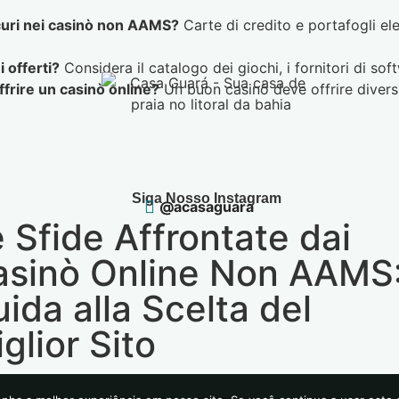
curi nei casinò non AAMS?
Carte di credito e portafogli el
 offerti?
Considera il catalogo dei giochi, i fornitori di sof
ffrire un casinò online?
Un buon casinò deve offrire diversi 
Siga Nosso Instagram
@acasaguara
 Sfide Affrontate dai
asinò Online Non AAMS
ida alla Scelta del
glior Sito