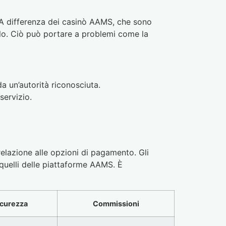
A differenza dei casinò AAMS, che sono
ollo. Ciò può portare a problemi come la
a un’autorità riconosciuta.
servizio.
relazione alle opzioni di pagamento. Gli
uelli delle piattaforme AAMS. È
icurezza
Commissioni