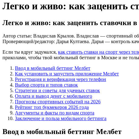
Легко и живо: как заценить ст
Легко и живо: как заценить ставочки в 
Автор статьи:
Владислав Крылов
. Владислав — спортивный обз
Проверяющий/редактор:
Дарья Култаева
. Дарья — контроль ка
Если ты вдруг задумался,
как ставить ставки на спорт через те
приколами, чтобы твой мобильный беттинг в Москве и не тольк
Ввод в мобильный беттинг Мелбет
Как установить и запустить приложение Мелбет
Регистрация и верификация через телефон
Выбор спорта и типов ставок
Стратегии и советы для удачных ставок
Оплата и вывод денег с мобильного
Прогнозы спортивных событий на 2026
Рейтинг топ букмекеров 2026 года
Аргументы и факты по видам спорта
Заключение и польза мобильного беттинга
Ввод в мобильный беттинг Мелбет