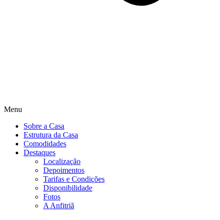
Menu
Sobre a Casa
Estrutura da Casa
Comodidades
Destaques
Localização
Depoimentos
Tarifas e Condições
Disponibilidade
Fotos
A Anfitriã