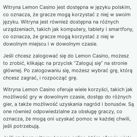
Witryna Lemon Casino jest dostępna w języku polskim,
co oznacza, że gracze mogą korzystać z niej w swoim
języku. Witryna jest również dostępna na różnych
urządzeniach, takich jak komputery, tablety i smartfony,
co oznacza, że gracze mogą korzystać z niej w
dowolnym miejscu i w dowolnym czasie.
Jeśli chcesz zalogować się do Lemon Casino, możesz
to zrobić, klikając na przycisk “Zaloguj się” na stronie
głównej. Po zalogowaniu się, możesz wybrać grę, którą
chcesz zagrać, i rozpocząć grę.
Witryna Lemon Casino oferuje wiele korzyści, takich jak
możliwość gry w dowolnym czasie, dostęp do różnych
gier, a także możliwość uzyskania nagród i bonusów. Są
one również odpowiedzialne za obsługę graczy, co
oznacza, że mogą oni uzyskać pomoc w każdej chwili,
jeśli potrzebują.