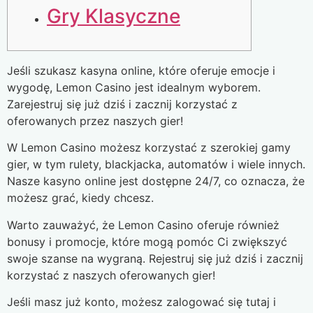
Gry Klasyczne
Jeśli szukasz kasyna online, które oferuje emocje i
wygodę, Lemon Casino jest idealnym wyborem.
Zarejestruj się już dziś i zacznij korzystać z
oferowanych przez naszych gier!
W Lemon Casino możesz korzystać z szerokiej gamy
gier, w tym rulety, blackjacka, automatów i wiele innych.
Nasze kasyno online jest dostępne 24/7, co oznacza, że
możesz grać, kiedy chcesz.
Warto zauważyć, że Lemon Casino oferuje również
bonusy i promocje, które mogą pomóc Ci zwiększyć
swoje szanse na wygraną. Rejestruj się już dziś i zacznij
korzystać z naszych oferowanych gier!
Jeśli masz już konto, możesz zalogować się tutaj i