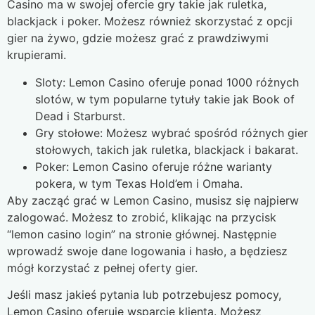
Casino ma w swojej ofercie gry takie jak ruletka,
blackjack i poker. Możesz również skorzystać z opcji
gier na żywo, gdzie możesz grać z prawdziwymi
krupierami.
Sloty: Lemon Casino oferuje ponad 1000 różnych
slotów, w tym popularne tytuły takie jak Book of
Dead i Starburst.
Gry stołowe: Możesz wybrać spośród różnych gier
stołowych, takich jak ruletka, blackjack i bakarat.
Poker: Lemon Casino oferuje różne warianty
pokera, w tym Texas Hold’em i Omaha.
Aby zacząć grać w Lemon Casino, musisz się najpierw
zalogować. Możesz to zrobić, klikając na przycisk
“lemon casino login” na stronie głównej. Następnie
wprowadź swoje dane logowania i hasło, a będziesz
mógł korzystać z pełnej oferty gier.
Jeśli masz jakieś pytania lub potrzebujesz pomocy,
Lemon Casino oferuje wsparcie klienta. Możesz