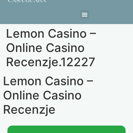
Estrutura da Casa
Lemon Casino –
Online Casino
Recenzje.12227
Lemon Casino –
Online Casino
Recenzje