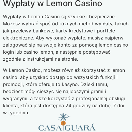
Wypłaty w Lemon Casino
Wypłaty w Lemon Casino są szybkie i bezpieczne.
Możesz wybrać spośród różnych metod wypłaty, takich
jak przelewy bankowe, karty kredytowe i portfele
elektroniczne. Aby wykonać wypłatę, musisz najpierw
zalogować się na swoje konto za pomocą lemon casino
login lub casino lemon, a następnie postępować
zgodnie z instrukcjami na stronie.
W Lemon Casino, możesz również skorzystać z lemon
casino, aby uzyskać dostęp do wszystkich funkcji i
promocji, które oferuje to kasyno. Dzięki temu,
będziesz mógł cieszyć się najlepszymi grami i
wygranymi, a także korzystać z profesjonalnej obsługi
klienta, która jest dostępna 24 godziny na dobę, 7 dni
w tygodniu.