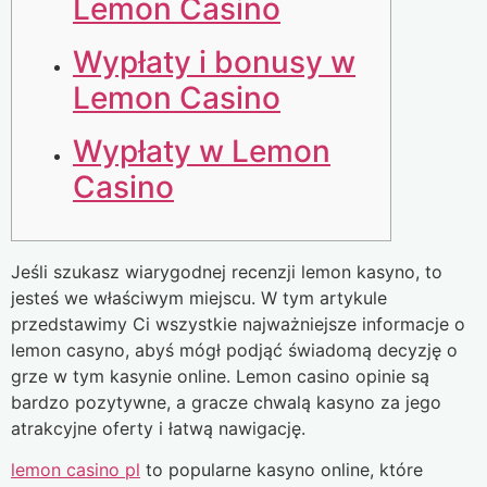
Lemon Casino
Wypłaty i bonusy w
Lemon Casino
Wypłaty w Lemon
Casino
Jeśli szukasz wiarygodnej recenzji lemon kasyno, to
jesteś we właściwym miejscu. W tym artykule
przedstawimy Ci wszystkie najważniejsze informacje o
lemon casyno, abyś mógł podjąć świadomą decyzję o
grze w tym kasynie online. Lemon casino opinie są
bardzo pozytywne, a gracze chwalą kasyno za jego
atrakcyjne oferty i łatwą nawigację.
lemon casino pl
to popularne kasyno online, które