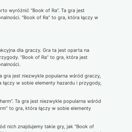
to wyróżnić “Book of Ra”. Ta gra jest
nalności. “Book of Ra” to gra, która łączy w
kcyjna dla graczy. Gra ta jest oparta na
ygody. “Book of Ra” to gra, która jest
nalności.
a gra jest niezwykle popularna wśród graczy,
óra łączy w sobie elementy hazardu i przygody,
harm”. Ta gra jest niezwykle popularna wśród
arm” to gra, która łączy w sobie elementy
d nich znajdujemy takie gry, jak “Book of