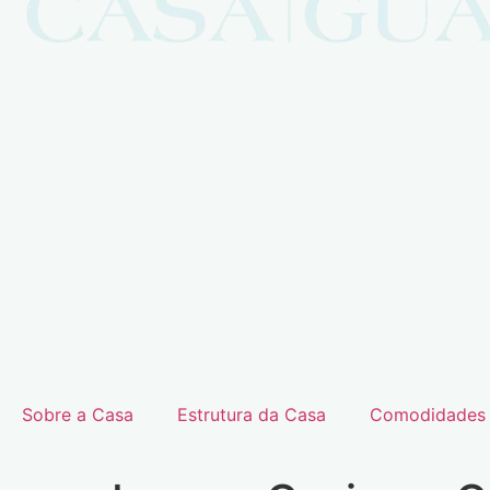
Sobre a Casa
Estrutura da Casa
Comodidades