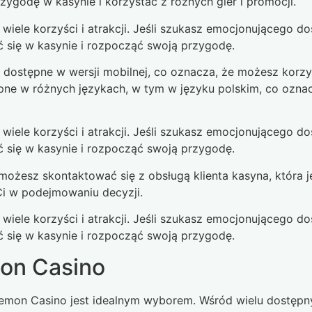
ygodę w kasynie i korzystać z różnych gier i promocji.
 wiele korzyści i atrakcji. Jeśli szukasz emocjonującego 
się w kasynie i rozpocząć swoją przygodę.
 dostępne w wersji mobilnej, co oznacza, że możesz korzy
pne w różnych językach, w tym w języku polskim, co oznac
 wiele korzyści i atrakcji. Jeśli szukasz emocjonującego 
się w kasynie i rozpocząć swoją przygodę.
 możesz skontaktować się z obsługą klienta kasyna, która j
Ci w podejmowaniu decyzji.
 wiele korzyści i atrakcji. Jeśli szukasz emocjonującego 
się w kasynie i rozpocząć swoją przygodę.
on Casino
 Lemon Casino jest idealnym wyborem. Wśród wielu dostępn