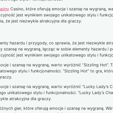
spiny
Casino, które oferują emocje i szansę na wygraną, war
kcyjność jest wynikiem swojego unikatowego stylu i funkcjo
a, że jest niezwykle atrakcyjna dla graczy.
enty hazardu i przygody, co sprawia, że jest niezwykle atra
 szansę na wygraną, łącząc w sobie elementy hazardu i prz
kcyjność jest wynikiem swojego unikatowego stylu i funkcjo
cje i szansę na wygraną, warto wyróżnić “Sizzling Hot”. T
atowego stylu i funkcjonalności. “Sizzling Hot” to gra, kt
graczy.
ocje i szansę na wygraną, warto wyróżnić “Lucky Lady’s C
jego unikatowego stylu i funkcjonalności. “Lucky Lady’s Ch
ykle atrakcyjna dla graczy.
nych gier, które oferują emocje i szansę na wygraną. Wśró