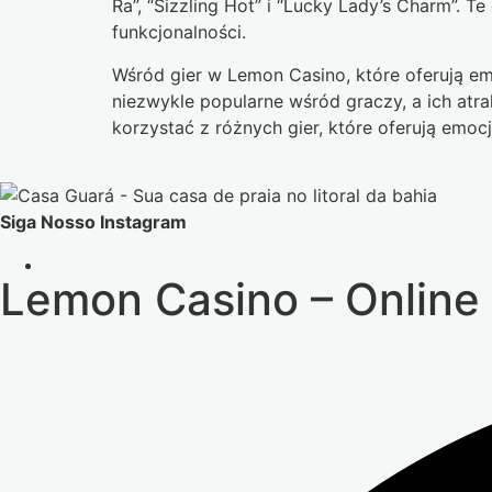
Ra”, “Sizzling Hot” i “Lucky Lady’s Charm”. 
funkcjonalności.
Wśród gier w Lemon Casino, które oferują emo
niezwykle popularne wśród graczy, a ich atr
korzystać z różnych gier, które oferują emoc
Siga Nosso Instagram
Lemon Casino – Online