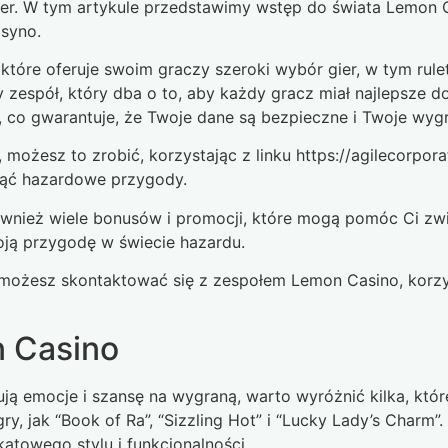
ier. W tym artykule przedstawimy wstęp do świata Lemon C
syno.
tóre oferuje swoim graczy szeroki wybór gier, w tym rulet
zespół, który dba o to, aby każdy gracz miał najlepsze d
gi, co gwarantuje, że Twoje dane są bezpieczne i Twoje wy
ożesz to zrobić, korzystając z linku https://agilecorporat
ząć hazardowe przygody.
wnież wiele bonusów i promocji, które mogą pomóc Ci zw
ją przygodę w świecie hazardu.
, możesz skontaktować się z zespołem Lemon Casino, korzy
n Casino
ją emocje i szansę na wygraną, warto wyróżnić kilka, które
ry, jak “Book of Ra”, “Sizzling Hot” i “Lucky Lady’s Charm”
katowego stylu i funkcjonalności.