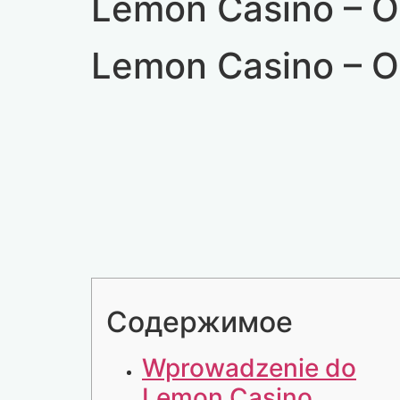
Lemon Casino – O
Lemon Casino – O
Содержимое
Wprowadzenie do
Lemon Casino