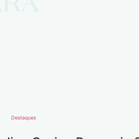
Destaques