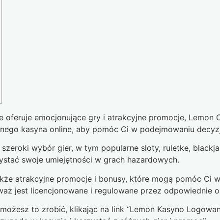
óre oferuje emocjonujące gry i atrakcyjne promocje, Lemon
rnego kasyna online, aby pomóc Ci w podejmowaniu decyzj
szeroki wybór gier, w tym popularne sloty, ruletke, blackja
ystać swoje umiejętności w grach hazardowych.
kże atrakcyjne promocje i bonusy, które mogą pomóc Ci w
waż jest licencjonowane i regulowane przez odpowiednie o
ożesz to zrobić, klikając na link “Lemon Kasyno Logowanie