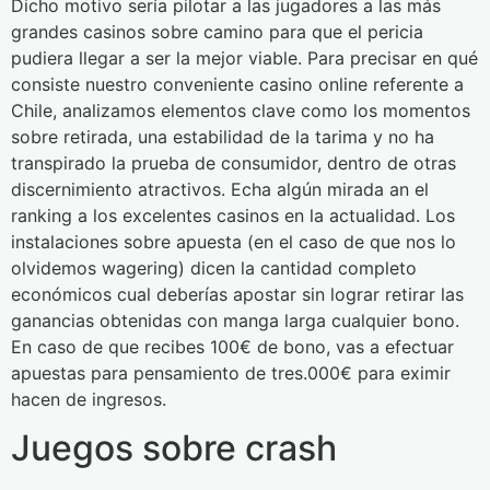
Dicho motivo serí­a pilotar a las jugadores a las más
grandes casinos sobre camino para que el pericia
pudiera llegar a ser la mejor viable. Para precisar en qué
consiste nuestro conveniente casino online referente a
Chile, analizamos elementos clave como los momentos
sobre retirada, una estabilidad de la tarima y no ha
transpirado la prueba de consumidor, dentro de otras
discernimiento atractivos. Echa algún mirada an el
ranking a los excelentes casinos en la actualidad.
Los
instalaciones sobre apuesta (en el caso de que nos lo
olvidemos wagering) dicen la cantidad completo
económicos cual deberías apostar sin lograr retirar las
ganancias obtenidas con manga larga cualquier bono.
En caso de que recibes 100€ de bono, vas a efectuar
apuestas para pensamiento de tres.000€ para eximir
hacen de ingresos.
Juegos sobre crash