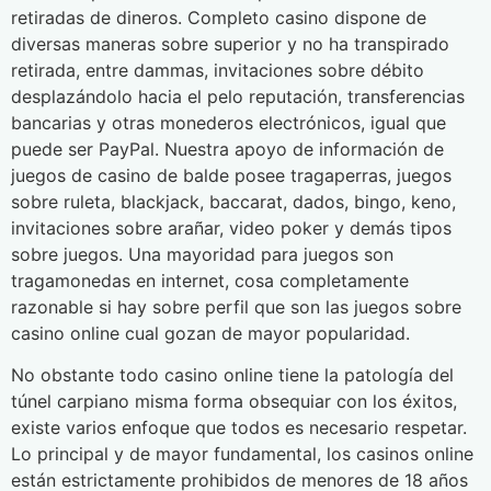
retiradas de dineros. Completo casino dispone de
diversas maneras sobre superior y no ha transpirado
retirada, entre dammas, invitaciones sobre débito
desplazándolo hacia el pelo reputación, transferencias
bancarias y otras monederos electrónicos, igual que
puede ser PayPal. Nuestra apoyo de información de
juegos de casino de balde posee tragaperras, juegos
sobre ruleta, blackjack, baccarat, dados, bingo, keno,
invitaciones sobre arañar, video poker y demás tipos
sobre juegos. Una mayoridad para juegos son
tragamonedas en internet, cosa completamente
razonable si hay sobre perfil que son las juegos sobre
casino online cual gozan de mayor popularidad.
No obstante todo casino online tiene la patologí­a del
túnel carpiano misma forma obsequiar con los éxitos,
existe varios enfoque que todos es necesario respetar.
Lo principal y de mayor fundamental, los casinos online
están estrictamente prohibidos de menores de 18 años