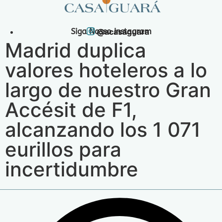
Siga Nosso Instagram
@acasaguara
Madrid duplica
valores hoteleros a lo
largo de nuestro Gran
Accésit de F1,
alcanzando los 1 071
eurillos para
incertidumbre