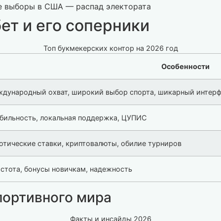
е выборы в США — распад электората
ет и его соперники
Топ букмекерских контор на 2026 год
Особенности
дународный охват, широкий выбор спорта, шикарный интер
бильность, локальная поддержка, ЦУПИС
отические ставки, криптовалюты, обилие турниров
стота, бонусы новичкам, надежность
портивного мира
Факты и инсайды 2026