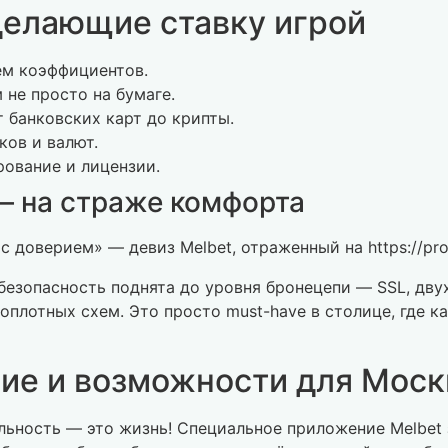
делающие ставку игрой
ем коэффициентов.
не просто на бумаге.
 банковских карт до крипты.
ов и валют.
ование и лицензии.
— на страже комфорта
с доверием» — девиз Melbet, отраженный на https://prot
безопасность поднята до уровня бронецепи — SSL, дв
топлотных схем. Это просто must-have в столице, где 
ие и возможности для Мос
ность — это жизнь! Специальное приложение Melbet з