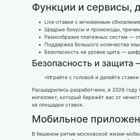
Функции и сервисы, 
Live-ставки с мгновенным обновлени
Щедрые бонусы и промокоды, причем 
Разнообразие платежных систем — от
Поддержка большого количества язык
Безопасность на уровне щита — шифр
Безопасность и защита 
«Играйте с головой и делайте ставки 
Расщедрились разработчики, в 2026 году 
интеллект, который бережёт вас от нечис
на площадке ставок.
Мобильное приложен
В бешеном ритме московской жизни мобиль