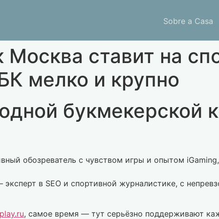
Sobre a Casa
 Москва ставит на сп
К мелко и крупно
одной букмекерской 
ный обозреватель с чувством игры и опытом iGaming,
 эксперт в SEO и спортивной журналистике, с непрев
play.ru
, самое время — тут серьёзно поддерживают ка