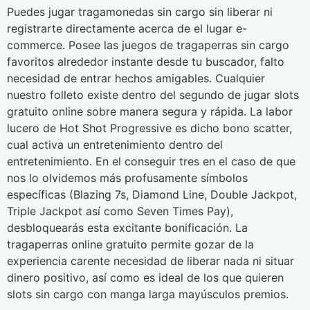
Puedes jugar tragamonedas sin cargo sin liberar ni
registrarte directamente acerca de el lugar e-
commerce. Posee las juegos de tragaperras sin cargo
favoritos alrededor instante desde tu buscador, falto
necesidad de entrar hechos amigables. Cualquier
nuestro folleto existe dentro del segundo de jugar slots
gratuito online sobre manera segura y rápida. La labor
lucero de Hot Shot Progressive es dicho bono scatter,
cual activa un entretenimiento dentro del
entretenimiento. En el conseguir tres en el caso de que
nos lo olvidemos más profusamente símbolos
específicas (Blazing 7s, Diamond Line, Double Jackpot,
Triple Jackpot así­ como Seven Times Pay),
desbloquearás esta excitante bonificación. La
tragaperras online gratuito permite gozar de la
experiencia carente necesidad de liberar nada ni situar
dinero positivo, así­ como es ideal de los que quieren
slots sin cargo con manga larga mayúsculos premios.