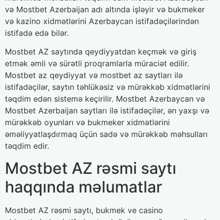
və Mostbet Azerbaijan adı altında işləyir və bukmeker
və kazino xidmətlərini Azerbaycan istifadəçilərindən
istifadə edə bilər.
Mostbet AZ saytında qeydiyyatdan keçmək və giriş
etmək əmli və sürətli proqramlarla müraciət edilir.
Mostbet az qeydiyyat və mostbet az saytları ilə
istifadəçilər, saytın təhlükəsiz və mürəkkəb xidmətlərini
təqdim edən sistemə keçirilir. Mostbet Azerbaycan və
Mostbet Azerbaijan saytları ilə istifadəçilər, ən yaxşı və
mürəkkəb oyunları və bukmeker xidmətlərini
əməliyyatlaşdırmaq üçün sadə və mürəkkəb məhsulları
təqdim edir.
Mostbet AZ rəsmi saytı
haqqında məlumatlar
Mostbet AZ rəsmi saytı, bukmek ve casino