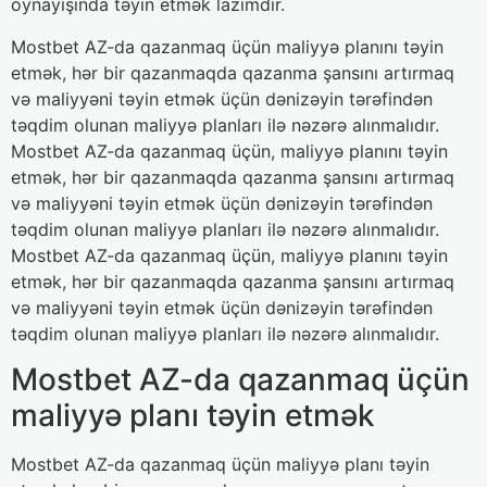
oynayışında təyin etmək lazımdır.
Mostbet AZ-da qazanmaq üçün maliyyə planını təyin
etmək, hər bir qazanmaqda qazanma şansını artırmaq
və maliyyəni təyin etmək üçün dənizəyin tərəfindən
təqdim olunan maliyyə planları ilə nəzərə alınmalıdır.
Mostbet AZ-da qazanmaq üçün, maliyyə planını təyin
etmək, hər bir qazanmaqda qazanma şansını artırmaq
və maliyyəni təyin etmək üçün dənizəyin tərəfindən
təqdim olunan maliyyə planları ilə nəzərə alınmalıdır.
Mostbet AZ-da qazanmaq üçün, maliyyə planını təyin
etmək, hər bir qazanmaqda qazanma şansını artırmaq
və maliyyəni təyin etmək üçün dənizəyin tərəfindən
təqdim olunan maliyyə planları ilə nəzərə alınmalıdır.
Mostbet AZ-da qazanmaq üçün
maliyyə planı təyin etmək
Mostbet AZ-da qazanmaq üçün maliyyə planı təyin