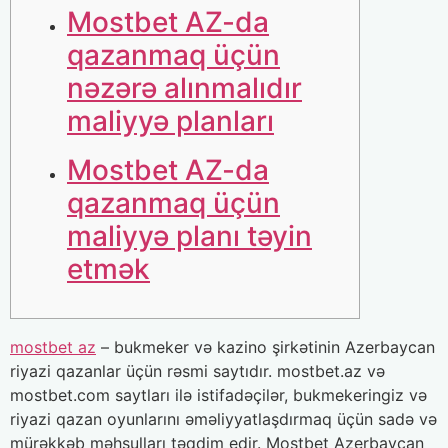
Mostbet AZ-da
qazanmaq üçün
nəzərə alınmalıdır
maliyyə planları
Mostbet AZ-da
qazanmaq üçün
maliyyə planı təyin
etmək
mostbet az
– bukmeker və kazino şirkətinin Azerbaycan
riyazi qazanlar üçün rəsmi saytıdır. mostbet.az və
mostbet.com saytları ilə istifadəçilər, bukmekeringiz və
riyazi qazan oyunlarını əməliyyatlaşdırmaq üçün sadə və
mürəkkəb məhsulları təqdim edir. Mostbet Azerbaycan