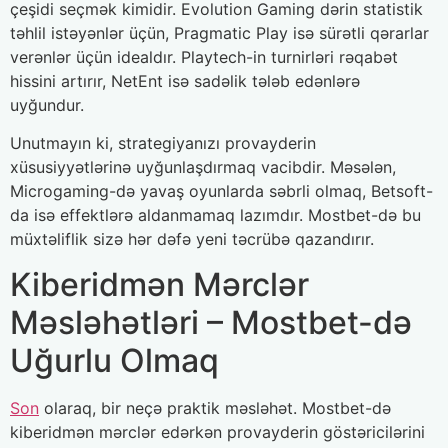
çeşidi seçmək kimidir. Evolution Gaming dərin statistik
təhlil istəyənlər üçün, Pragmatic Play isə sürətli qərarlar
verənlər üçün idealdır. Playtech-in turnirləri rəqabət
hissini artırır, NetEnt isə sadəlik tələb edənlərə
uyğundur.
Unutmayın ki, strategiyanızı provayderin
xüsusiyyətlərinə uyğunlaşdırmaq vacibdir. Məsələn,
Microgaming-də yavaş oyunlarda səbrli olmaq, Betsoft-
da isə effektlərə aldanmamaq lazımdır. Mostbet-də bu
müxtəliflik sizə hər dəfə yeni təcrübə qazandırır.
Kiberidmən Mərclər
Məsləhətləri – Mostbet-də
Uğurlu Olmaq
Son
olaraq, bir neçə praktik məsləhət. Mostbet-də
kiberidmən mərclər edərkən provayderin göstəricilərini