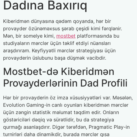
Dadına Baxırıq
Kiberidmən dünyasına qədəm qoyanda, hər bir
provayder özünəməxsus şərab çeşidi kimi fərqlənir.
Mən, bir somelye kimi,
mostbet
platformasında bu
studiyaların mərclər üçün təklif etdiyi nüansları
araşdırıram. Keyfiyyətli mərclər strategiyası üçün
provayderin üslubunu başa düşmək vacibdir.
Mostbet-də Kiberidmən
Provayderlərinin Dad Profili
Hər bir provayderin öz imza xüsusiyyətləri var. Məsələn,
Evolution Gaming-in canlı oyunları kiberidmən mərclər
üçün zəngin statistik məlumat təqdim edir. Onların
göstəriciləri dəqiq və sürətlidir, bu da strategiya
qurmağı asanlaşdırır. Digər tərəfdən, Pragmatic Play-in
turnirləri daha dinamikdir, burada mərclər qısa