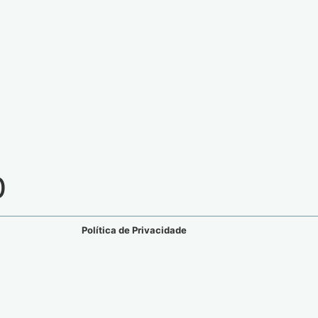
0
Política de Privacidade