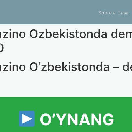
Sobre a Casa
zino Ozbekistonda demo
0
zino O‘zbekistonda – de
O’YNANG