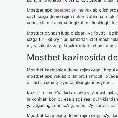
so’ngra ro’yxatdan o’tasiz. Ro’yxatdan o’tish j
Mostbet apk
mostbet online
yuklab olish orqa
sayti sizga demo rejim imkoniyatini ham taklif 
uchun siz o’z accountingizni to’ldirishingiz ke
Mostbet o’ynash juda qiziqarli va foydali bo’l
sizga turli xil o’yinlar, jumladan, slot mashinala
o’ynashingiz va pul mukofotlari uchun kurash
Mostbet kazinosida dem
Mostbet kazinosida demo rejim orqali bepul o‘
mostbet apk yuklab olish orqali mobil ilovada 
qilinishi, sizning o‘yin tajribangizni boyitadi.
Kazino online o‘yinlari orasida slot mashinala
imkoniyati bor, bu esa sizga real pul tikishdan
yaratganingizdan so‘ng, bepul o‘yinlardan tashq
Mostbet kazinosida demo rejim orqali o‘yinlarn