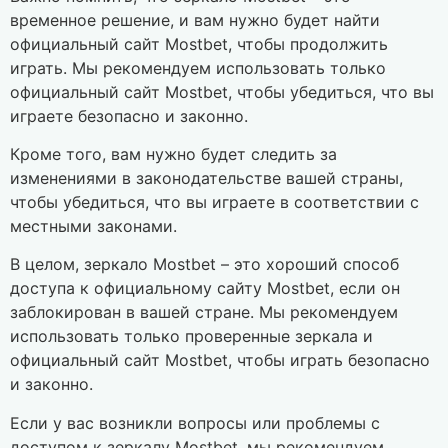
временное решение, и вам нужно будет найти
официальный сайт Mostbet, чтобы продолжить
играть. Мы рекомендуем использовать только
официальный сайт Mostbet, чтобы убедиться, что вы
играете безопасно и законно.
Кроме того, вам нужно будет следить за
изменениями в законодательстве вашей страны,
чтобы убедиться, что вы играете в соответствии с
местными законами.
В целом, зеркало Mostbet – это хороший способ
доступа к официальному сайту Mostbet, если он
заблокирован в вашей стране. Мы рекомендуем
использовать только проверенные зеркала и
официальный сайт Mostbet, чтобы играть безопасно
и законно.
Если у вас возникли вопросы или проблемы с
доступом к зеркалу Mostbet, мы рекомендуем