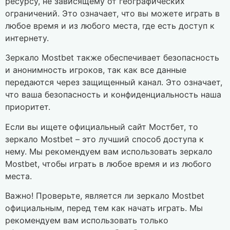
ресурсу, не зависящему от географических
ограничений. Это означает, что вы можете играть в
любое время и из любого места, где есть доступ к
интернету.
Зеркало Mostbet также обеспечивает безопасность
и анонимность игроков, так как все данные
передаются через защищенный канал. Это означает,
что ваша безопасность и конфиденциальность наша
приоритет.
Если вы ищете официальный сайт Мостбет, то
зеркало Mostbet – это лучший способ доступа к
нему. Мы рекомендуем вам использовать зеркало
Mostbet, чтобы играть в любое время и из любого
места.
Важно! Проверьте, является ли зеркало Mostbet
официальным, перед тем как начать играть. Мы
рекомендуем вам использовать только