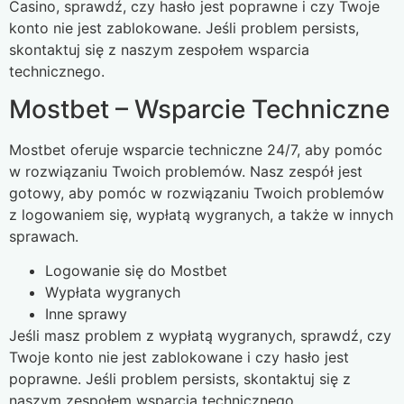
Casino, sprawdź, czy hasło jest poprawne i czy Twoje
konto nie jest zablokowane. Jeśli problem persists,
skontaktuj się z naszym zespołem wsparcia
technicznego.
Mostbet – Wsparcie Techniczne
Mostbet oferuje wsparcie techniczne 24/7, aby pomóc
w rozwiązaniu Twoich problemów. Nasz zespół jest
gotowy, aby pomóc w rozwiązaniu Twoich problemów
z logowaniem się, wypłatą wygranych, a także w innych
sprawach.
Logowanie się do Mostbet
Wypłata wygranych
Inne sprawy
Jeśli masz problem z wypłatą wygranych, sprawdź, czy
Twoje konto nie jest zablokowane i czy hasło jest
poprawne. Jeśli problem persists, skontaktuj się z
naszym zespołem wsparcia technicznego.