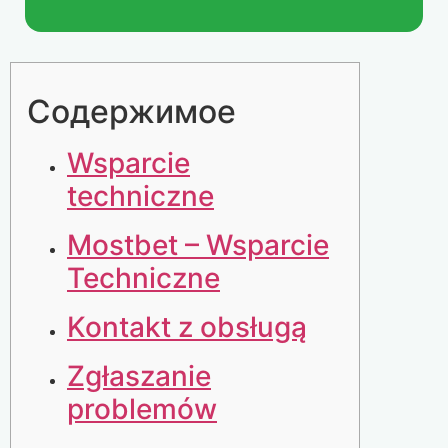
Содержимое
Wsparcie
techniczne
Mostbet – Wsparcie
Techniczne
Kontakt z obsługą
Zgłaszanie
problemów