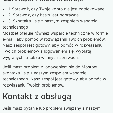
1. Sprawdź, czy Twoje konto nie jest zablokowane.
2. Sprawdź, czy hasło jest poprawne.
3. Skontaktuj się z naszym zespołem wsparcia
technicznego.
Mostbet oferuje również wsparcie techniczne w formie
e-mail, aby pomóc w rozwiązaniu Twoich problemów.
Nasz zespół jest gotowy, aby pomóc w rozwiązaniu
Twoich problemów z logowaniem się, wypłatą
wygranych, a także w innych sprawach.
Jeśli masz problem z logowaniem się do Mostbet,
skontaktuj się z naszym zespołem wsparcia
technicznego. Nasz zespół jest gotowy, aby pomóc w
rozwiązaniu Twoich problemów.
Kontakt z obsługą
Jeśli masz pytanie lub problem związany z naszym