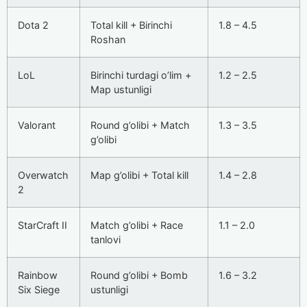
Dota 2
Total kill + Birinchi
1.8 – 4.5
Roshan
LoL
Birinchi turdagi o’lim +
1.2 – 2.5
Map ustunligi
Valorant
Round g’olibi + Match
1.3 – 3.5
g’olibi
Overwatch
Map g’olibi + Total kill
1.4 – 2.8
2
StarCraft II
Match g’olibi + Race
1.1 – 2.0
tanlovi
Rainbow
Round g’olibi + Bomb
1.6 – 3.2
Six Siege
ustunligi