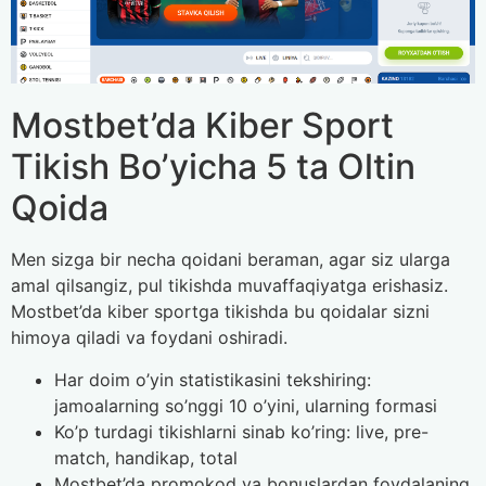
Mostbet’da Kiber Sport
Tikish Bo’yicha 5 ta Oltin
Qoida
Men sizga bir necha qoidani beraman, agar siz ularga
amal qilsangiz, pul tikishda muvaffaqiyatga erishasiz.
Mostbet’da kiber sportga tikishda bu qoidalar sizni
himoya qiladi va foydani oshiradi.
Har doim o’yin statistikasini tekshiring:
jamoalarning so’nggi 10 o’yini, ularning formasi
Ko’p turdagi tikishlarni sinab ko’ring: live, pre-
match, handikap, total
Mostbet’da promokod va bonuslardan foydalaning,