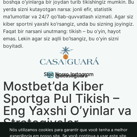
boshqa o’yinlarga bir joydan turib tikishingiz mumkin. Bu
yerda sizni kutayotgan narsa: jonli efir, statistik
ma’lumotlar va 24/7 qo’llab-quvvatlash xizmati. Agar siz
kiber sportni yaxshi ko’rsangiz, unda bu sizning joyingiz.
Faqat bir narsani unutmang: tikish – bu o’yin, hayot
emas. Lekin agar siz aqlli bo’lsangiz, bu o’yin sizni
boyitadi.
Siga Nosso Instagram
@acasaguara
Mostbet’da Kiber
Sportga Pul Tikish –
Eng Yaxshi O’yinlar va
Strategiyalar
Nós utilizamos cookies para garantir que você tenha a melhor
experiência em nosso site. Se você continua a usar este site,