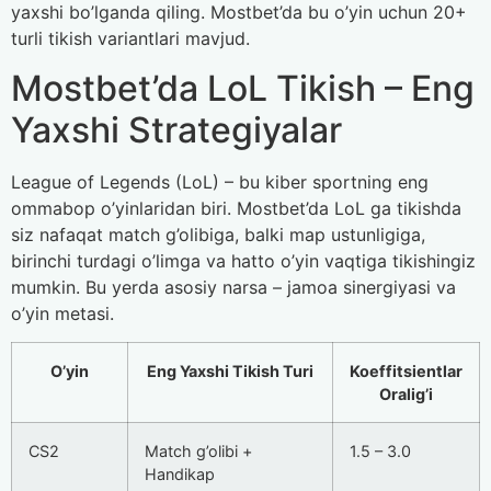
yaxshi bo’lganda qiling. Mostbet’da bu o’yin uchun 20+
turli tikish variantlari mavjud.
Mostbet’da LoL Tikish – Eng
Yaxshi Strategiyalar
League of Legends (LoL) – bu kiber sportning eng
ommabop o’yinlaridan biri. Mostbet’da LoL ga tikishda
siz nafaqat match g’olibiga, balki map ustunligiga,
birinchi turdagi o’limga va hatto o’yin vaqtiga tikishingiz
mumkin. Bu yerda asosiy narsa – jamoa sinergiyasi va
o’yin metasi.
O’yin
Eng Yaxshi Tikish Turi
Koeffitsientlar
Oralig’i
CS2
Match g’olibi +
1.5 – 3.0
Handikap