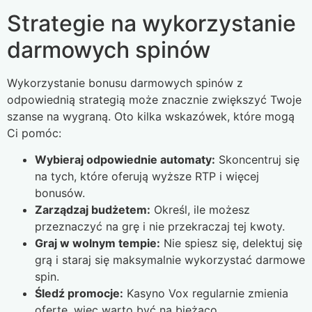
Strategie na wykorzystanie
darmowych spinów
Wykorzystanie bonusu darmowych spinów z
odpowiednią strategią może znacznie zwiększyć Twoje
szanse na wygraną. Oto kilka wskazówek, które mogą
Ci pomóc:
Wybieraj odpowiednie automaty:
Skoncentruj się
na tych, które oferują wyższe RTP i więcej
bonusów.
Zarządzaj budżetem:
Określ, ile możesz
przeznaczyć na grę i nie przekraczaj tej kwoty.
Graj w wolnym tempie:
Nie spiesz się, delektuj się
grą i staraj się maksymalnie wykorzystać darmowe
spin.
Śledź promocje:
Kasyno Vox regularnie zmienia
ofertę, więc warto być na bieżąco.