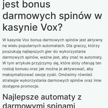
jest bonus
darmowych spinów w
kasynie Vox?
W kasynie Vox bonus darmowych spinów jest aktywny
na wielu popularnych automatach. Dla graczy, którzy
poszukują najlepszych gier do wykorzystania
darmowych spinów, ważne jest, aby znać te automaty.
W tym artykule przyjrzymy się, które sloty oferują ten
rodzaj bonusu oraz jak można je aktywować, aby
maksymalizować swoje zyski. Omówimy również
strategie wykorzystania darmowych spinów oraz inne
dostępne promocje.
Najlepsze automaty z
darmowymi spinami