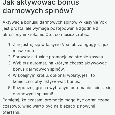
Jak aktywować bonus
darmowych spinów?
Aktywacja bonusu darmowych spinów w kasynie Vox
jest prosta, ale wymaga postępowania zgodnie z
określonymi krokami. Oto, co musisz zrobić:
Zarejestruj się w kasynie Vox lub zaloguj, jeśli już
masz konto.
Sprawdź aktualne promocje na stronie kasyna.
Wybierz automat, na którym chcesz aktywować
bonus darmowych spinów.
W kolejnym kroku, dokonaj wpłaty, jeśli to
konieczne, aby aktywować bonus.
Rozpocznij grę na wybranym automacie i ciesz się
darmowymi spinami!
Pamiętaj, że czasami promocje mogą być ograniczone
czasowo, więc warto być na bieżąco z nowymi
ofertami.