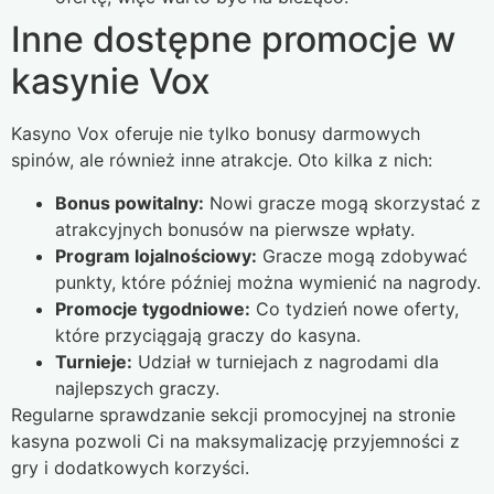
Inne dostępne promocje w
kasynie Vox
Kasyno Vox oferuje nie tylko bonusy darmowych
spinów, ale również inne atrakcje. Oto kilka z nich:
Bonus powitalny:
Nowi gracze mogą skorzystać z
atrakcyjnych bonusów na pierwsze wpłaty.
Program lojalnościowy:
Gracze mogą zdobywać
punkty, które później można wymienić na nagrody.
Promocje tygodniowe:
Co tydzień nowe oferty,
które przyciągają graczy do kasyna.
Turnieje:
Udział w turniejach z nagrodami dla
najlepszych graczy.
Regularne sprawdzanie sekcji promocyjnej na stronie
kasyna pozwoli Ci na maksymalizację przyjemności z
gry i dodatkowych korzyści.