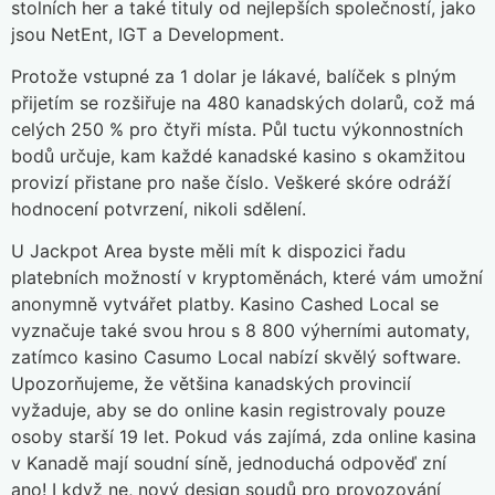
stolních her a také tituly od nejlepších společností, jako
jsou NetEnt, IGT a Development.
Protože vstupné za 1 dolar je lákavé, balíček s plným
přijetím se rozšiřuje na 480 kanadských dolarů, což má
celých 250 % pro čtyři místa. Půl tuctu výkonnostních
bodů určuje, kam každé kanadské kasino s okamžitou
provizí přistane pro naše číslo. Veškeré skóre odráží
hodnocení potvrzení, nikoli sdělení.
U Jackpot Area byste měli mít k dispozici řadu
platebních možností v kryptoměnách, které vám umožní
anonymně vytvářet platby. Kasino Cashed Local se
vyznačuje také svou hrou s 8 800 výherními automaty,
zatímco kasino Casumo Local nabízí skvělý software.
Upozorňujeme, že většina kanadských provincií
vyžaduje, aby se do online kasin registrovaly pouze
osoby starší 19 let. Pokud vás zajímá, zda online kasina
v Kanadě mají soudní síně, jednoduchá odpověď zní
ano! I když ne, nový design soudů pro provozování