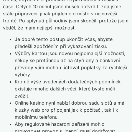
čase. Celých 10 minut jsme museli potvrdit, zda jsme
stále připraveni, jinak přijdeme o místo v nejnovější
frontě. Po uplynutí půlhodiny jsem skončil, protože jsem
věděl, že mám nejlepší možnost.
Je dobré tento postup ukončit včas, abyste
předešli zpožděním při vykazování zisku.
Výběry kartou jsou novou nejpomalejší možností,
někdy se protáhnou až na čtyři dny a bankovní
převody vám mohou účtovat poplatky za rychlejší
výběry.
Kromě výše uvedených dodatečných podmínek
existuje mnoho dalších věcí, které byste měli
zvážit.
Online kasino nyní nabízí dobrou sadu slotů a má
kluzký web pro připojení jak k počítači, tak i k
mobilnímu telefonu.
Aby regulované hazardní zařízení mohlo
provozovat provoz s licencí, musí dodržovat