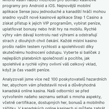
programy pro Android a iOS. Nejnovější mobilní
aplikace Sense jsou jednoduché a kanadští hráči mohou
snadno využít nové kasinové aplikace Step 1 Casino a
získat přístup k jejich VIP programům, vybírat peníze,
uplatňovat bonusy nebo hrát hry na mobilu. Rychlé
výhry vám dávají kontrolu nad výhrami a odstraňují
strach z dlouhých chvil čekání. Každé místní kasino
prošlo naším testem rychlosti a spolehlivosti díky
skutečnému hodnocení odstupu. Vyberte si balíček z
nejlepších platebních společností a pocítíte, jak
spolehlivé a rychlé výhry ovlivní váš celkový vklad,
když je čas vsadit peníze.
Analyzovali jsme více než 100 poskytovatelů hazardních
her, abychom vám představili nová a důvěryhodná
kanadská online kasina. Naši odborníci se před
vytvořením našeho seznamu setkali s mnoha aspekty,
včetně certifikace, dostupných her, bonusů a mobilního
zážitku. V kanadských online kasinech si můžete zahrát