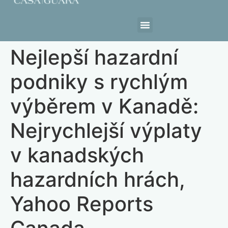
Estrutura da Casa
Nejlepší hazardní
podniky s rychlým
výběrem v Kanadě:
Nejrychlejší výplaty
v kanadských
hazardních hrách,
Yahoo Reports