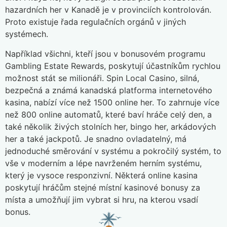
hazardních her v Kanadě je v provinciích kontrolován.
Proto existuje řada regulačních orgánů v jiných
systémech.
Například všichni, kteří jsou v bonusovém programu
Gambling Estate Rewards, poskytují účastníkům rychlou
možnost stát se milionáři. Spin Local Casino, silná,
bezpečná a známá kanadská platforma internetového
kasina, nabízí více než 1500 online her. To zahrnuje více
než 800 online automatů, které baví hráče celý den, a
také několik živých stolních her, bingo her, arkádových
her a také jackpotů. Je snadno ovladatelný, má
jednoduché směrování v systému a pokročilý systém, to
vše v moderním a lépe navrženém herním systému,
který je vysoce responzivní. Některá online kasina
poskytují hráčům stejné místní kasinové bonusy za
místa a umožňují jim vybrat si hru, na kterou vsadí
bonus.